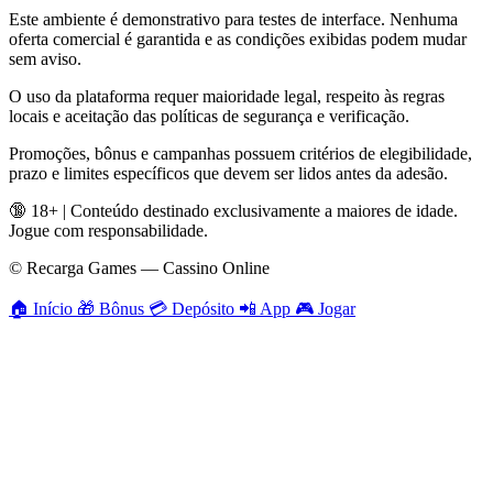
Este ambiente é demonstrativo para testes de interface. Nenhuma
oferta comercial é garantida e as condições exibidas podem mudar
sem aviso.
O uso da plataforma requer maioridade legal, respeito às regras
locais e aceitação das políticas de segurança e verificação.
Promoções, bônus e campanhas possuem critérios de elegibilidade,
prazo e limites específicos que devem ser lidos antes da adesão.
🔞 18+ | Conteúdo destinado exclusivamente a maiores de idade.
Jogue com responsabilidade.
© Recarga Games — Cassino Online
🏠
Início
🎁
Bônus
💳
Depósito
📲
App
🎮
Jogar