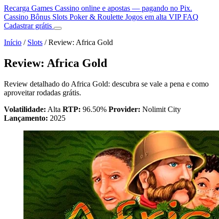
Recarga Games
Cassino online e apostas — pagando no Pix.
Cassino
Bônus
Slots
Poker & Roulette
Jogos em alta
VIP
FAQ
Cadastrar grátis
Início
/
Slots
/
Review: Africa Gold
Review: Africa Gold
Review detalhado do Africa Gold: descubra se vale a pena e como
aproveitar rodadas grátis.
Volatilidade:
Alta
RTP:
96.50%
Provider:
Nolimit City
Lançamento:
2025