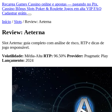
Recarga Games
Cassino online e apostas — pagando no Pix.
Cassino
Bônus
Slots
Poker & Roulette
Jogos em alta
VIP
FAQ
Cadastrar grátis
Início
/
Slots
/
Review: Aeterna
Review: Aeterna
Slot Aeterna: guia completo com análise de risco, RTP e dicas de
jogo responsável.
Volatilidade:
Média-Alta
RTP:
96.50%
Provider:
Pragmatic Play
Lançamento:
2024