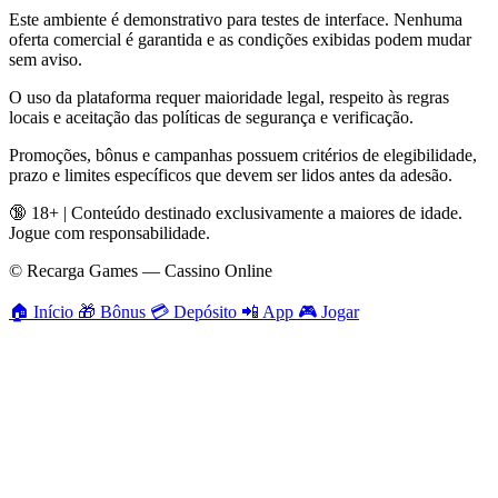
Este ambiente é demonstrativo para testes de interface. Nenhuma
oferta comercial é garantida e as condições exibidas podem mudar
sem aviso.
O uso da plataforma requer maioridade legal, respeito às regras
locais e aceitação das políticas de segurança e verificação.
Promoções, bônus e campanhas possuem critérios de elegibilidade,
prazo e limites específicos que devem ser lidos antes da adesão.
🔞 18+ | Conteúdo destinado exclusivamente a maiores de idade.
Jogue com responsabilidade.
© Recarga Games — Cassino Online
🏠
Início
🎁
Bônus
💳
Depósito
📲
App
🎮
Jogar