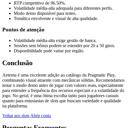
RTP competitivo de 96.50%.
Volatilidade média-alta adequada para diferentes perfis.
Modo demo disponível para testes.
Temática envolvente e visual de alta qualidade.
Pontos de atenção
Volatilidade média-alta exige gestão de banca.
Sessões sem bônus podem se estender por 20 a 50 giros.
Disponibilidade pode variar por região.
Conclusão
Aeterna é uma excelente adição ao catálogo da Pragmatic Play,
combinando visual atraente com mecânicas sólidas. Recomendamos
testar o modo demo antes de jogar com valores reais, especialmente
para entender a frequência dos recursos especiais e a volatilidade do
jogo. No geral, é uma ótima escolha tanto para jogadores casuais
quanto para entusiastas de slots que buscam variedade e qualidade
na plataforma.
Voltar aos slots
Abrir conta
Perguntas Frequentes