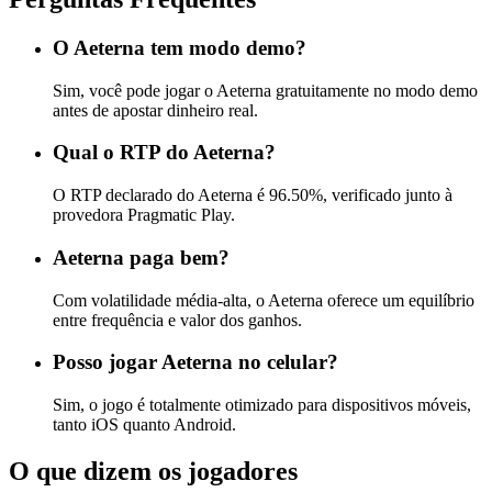
O Aeterna tem modo demo?
Sim, você pode jogar o Aeterna gratuitamente no modo demo
antes de apostar dinheiro real.
Qual o RTP do Aeterna?
O RTP declarado do Aeterna é 96.50%, verificado junto à
provedora Pragmatic Play.
Aeterna paga bem?
Com volatilidade média-alta, o Aeterna oferece um equilíbrio
entre frequência e valor dos ganhos.
Posso jogar Aeterna no celular?
Sim, o jogo é totalmente otimizado para dispositivos móveis,
tanto iOS quanto Android.
O que dizem os jogadores