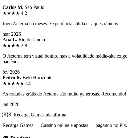
Carlos M.
São Paulo
★★★★
4.2
Jogo Aeterna há meses. Experiência sólida e saques rápidos.
mar 2026
Ana L.
Rio de Janeiro
★★★★
3.8
O Aeterna tem visual bonito, mas a volatilidade média-alta exige
paciência.
fev 2026
Pedro R.
Belo Horizonte
★★★★★
4.5
As rodadas grátis do Aeterna são muito generosas. Recomendo!
jan 2026
🇧🇷 Recarga Games plataforma
Recarga Games — Cassino online e apostas — pagando no Pix.