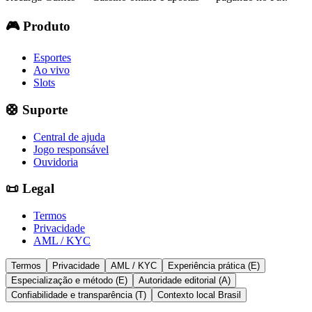
🎮
Produto
Esportes
Ao vivo
Slots
🛟
Suporte
Central de ajuda
Jogo responsável
Ouvidoria
📜
Legal
Termos
Privacidade
AML / KYC
Termos
Privacidade
AML / KYC
Experiência prática (E)
Especialização e método (E)
Autoridade editorial (A)
Confiabilidade e transparência (T)
Contexto local Brasil