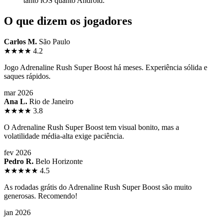
tanto iOS quanto Android.
O que dizem os jogadores
Carlos M.
São Paulo
★★★★
4.2
Jogo Adrenaline Rush Super Boost há meses. Experiência sólida e
saques rápidos.
mar 2026
Ana L.
Rio de Janeiro
★★★★
3.8
O Adrenaline Rush Super Boost tem visual bonito, mas a
volatilidade média-alta exige paciência.
fev 2026
Pedro R.
Belo Horizonte
★★★★★
4.5
As rodadas grátis do Adrenaline Rush Super Boost são muito
generosas. Recomendo!
jan 2026