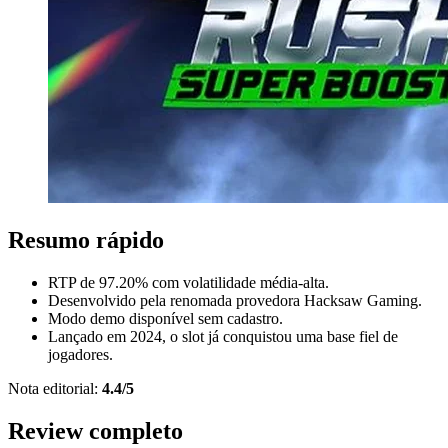
Resumo rápido
RTP de 97.20% com volatilidade média-alta.
Desenvolvido pela renomada provedora Hacksaw Gaming.
Modo demo disponível sem cadastro.
Lançado em 2024, o slot já conquistou uma base fiel de
jogadores.
Nota editorial:
4.4/5
Review completo