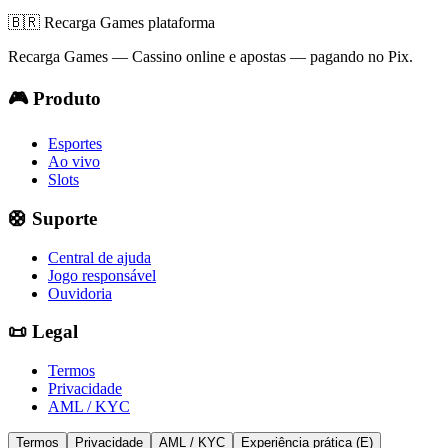
🇧🇷 Recarga Games plataforma
Recarga Games — Cassino online e apostas — pagando no Pix.
🎮
Produto
Esportes
Ao vivo
Slots
🛟
Suporte
Central de ajuda
Jogo responsável
Ouvidoria
📜
Legal
Termos
Privacidade
AML / KYC
Termos
Privacidade
AML / KYC
Experiência prática (E)