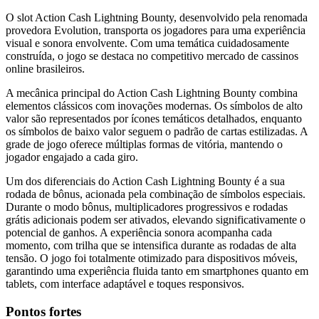
O slot Action Cash Lightning Bounty, desenvolvido pela renomada
provedora Evolution, transporta os jogadores para uma experiência
visual e sonora envolvente. Com uma temática cuidadosamente
construída, o jogo se destaca no competitivo mercado de cassinos
online brasileiros.
A mecânica principal do Action Cash Lightning Bounty combina
elementos clássicos com inovações modernas. Os símbolos de alto
valor são representados por ícones temáticos detalhados, enquanto
os símbolos de baixo valor seguem o padrão de cartas estilizadas. A
grade de jogo oferece múltiplas formas de vitória, mantendo o
jogador engajado a cada giro.
Um dos diferenciais do Action Cash Lightning Bounty é a sua
rodada de bônus, acionada pela combinação de símbolos especiais.
Durante o modo bônus, multiplicadores progressivos e rodadas
grátis adicionais podem ser ativados, elevando significativamente o
potencial de ganhos. A experiência sonora acompanha cada
momento, com trilha que se intensifica durante as rodadas de alta
tensão. O jogo foi totalmente otimizado para dispositivos móveis,
garantindo uma experiência fluida tanto em smartphones quanto em
tablets, com interface adaptável e toques responsivos.
Pontos fortes