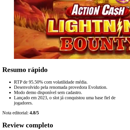
Resumo rápido
RTP de 95.50% com volatilidade média.
Desenvolvido pela renomada provedora Evolution.
Modo demo disponível sem cadastro.
Lançado em 2023, o slot já conquistou uma base fiel de
jogadores.
Nota editorial:
4.8/5
Review completo