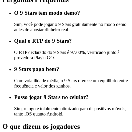
O 9 Stars tem modo demo?
Sim, você pode jogar o 9 Stars gratuitamente no modo demo
antes de apostar dinheiro real.
Qual o RTP do 9 Stars?
O RTP declarado do 9 Stars é 97.00%, verificado junto à
provedora Play'n GO.
9 Stars paga bem?
Com volatilidade média, o 9 Stars oferece um equilíbrio entre
frequência e valor dos ganhos.
Posso jogar 9 Stars no celular?
Sim, o jogo é totalmente otimizado para dispositivos móveis,
tanto iOS quanto Android.
O que dizem os jogadores