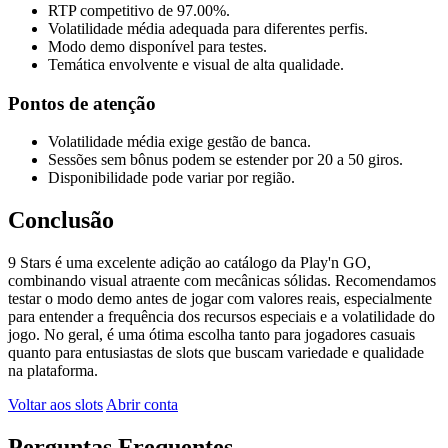
RTP competitivo de 97.00%.
Volatilidade média adequada para diferentes perfis.
Modo demo disponível para testes.
Temática envolvente e visual de alta qualidade.
Pontos de atenção
Volatilidade média exige gestão de banca.
Sessões sem bônus podem se estender por 20 a 50 giros.
Disponibilidade pode variar por região.
Conclusão
9 Stars é uma excelente adição ao catálogo da Play'n GO,
combinando visual atraente com mecânicas sólidas. Recomendamos
testar o modo demo antes de jogar com valores reais, especialmente
para entender a frequência dos recursos especiais e a volatilidade do
jogo. No geral, é uma ótima escolha tanto para jogadores casuais
quanto para entusiastas de slots que buscam variedade e qualidade
na plataforma.
Voltar aos slots
Abrir conta
Perguntas Frequentes