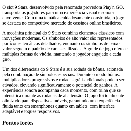
O slot 9 Stars, desenvolvido pela renomada provedora Play'n GO,
transporta os jogadores para uma experiência visual e sonora
envolvente. Com uma temática cuidadosamente construída, o jogo
se destaca no competitivo mercado de cassinos online brasileiros.
A mecânica principal do 9 Stars combina elementos clássicos com
inovações modernas. Os símbolos de alto valor são representados
por ícones temáticos detalhados, enquanto os símbolos de baixo
valor seguem o padrão de cartas estilizadas. A grade de jogo oferece
múltiplas formas de vitória, mantendo o jogador engajado a cada
giro.
Um dos diferenciais do 9 Stars é a sua rodada de bônus, acionada
pela combinação de símbolos especiais. Durante o modo bônus,
multiplicadores progressivos e rodadas grátis adicionais podem ser
ativados, elevando significativamente o potencial de ganhos. A
experiência sonora acompanha cada momento, com trilha que se
intensifica durante as rodadas de alta tensão. O jogo foi totalmente
otimizado para dispositivos móveis, garantindo uma experiência
fluida tanto em smartphones quanto em tablets, com interface
adaptável e toques responsivos.
Pontos fortes