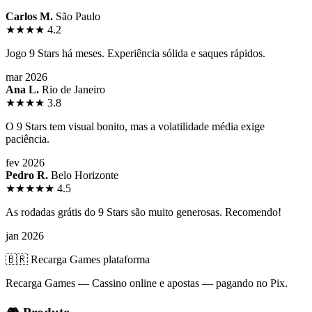
Carlos M.
São Paulo
★★★★
4.2
Jogo 9 Stars há meses. Experiência sólida e saques rápidos.
mar 2026
Ana L.
Rio de Janeiro
★★★★
3.8
O 9 Stars tem visual bonito, mas a volatilidade média exige
paciência.
fev 2026
Pedro R.
Belo Horizonte
★★★★★
4.5
As rodadas grátis do 9 Stars são muito generosas. Recomendo!
jan 2026
🇧🇷 Recarga Games plataforma
Recarga Games — Cassino online e apostas — pagando no Pix.