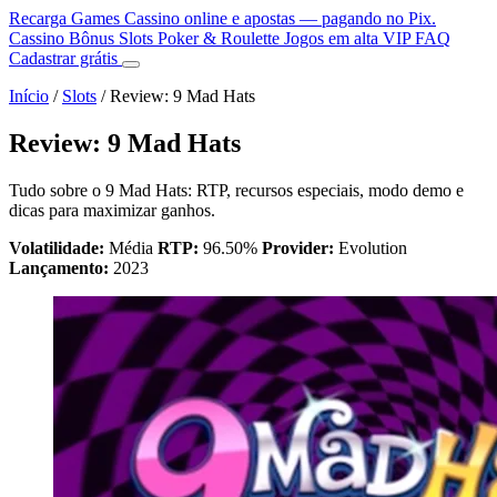
Recarga Games
Cassino online e apostas — pagando no Pix.
Cassino
Bônus
Slots
Poker & Roulette
Jogos em alta
VIP
FAQ
Cadastrar grátis
Início
/
Slots
/
Review: 9 Mad Hats
Review: 9 Mad Hats
Tudo sobre o 9 Mad Hats: RTP, recursos especiais, modo demo e
dicas para maximizar ganhos.
Volatilidade:
Média
RTP:
96.50%
Provider:
Evolution
Lançamento:
2023