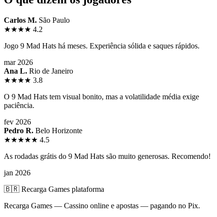
Carlos M.
São Paulo
★★★★
4.2
Jogo 9 Mad Hats há meses. Experiência sólida e saques rápidos.
mar 2026
Ana L.
Rio de Janeiro
★★★★
3.8
O 9 Mad Hats tem visual bonito, mas a volatilidade média exige
paciência.
fev 2026
Pedro R.
Belo Horizonte
★★★★★
4.5
As rodadas grátis do 9 Mad Hats são muito generosas. Recomendo!
jan 2026
🇧🇷 Recarga Games plataforma
Recarga Games — Cassino online e apostas — pagando no Pix.