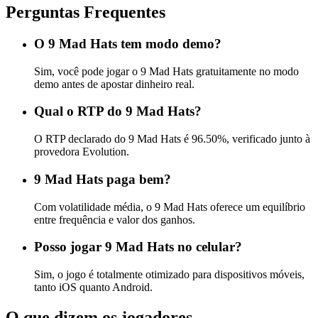
Perguntas Frequentes
O 9 Mad Hats tem modo demo?
Sim, você pode jogar o 9 Mad Hats gratuitamente no modo
demo antes de apostar dinheiro real.
Qual o RTP do 9 Mad Hats?
O RTP declarado do 9 Mad Hats é 96.50%, verificado junto à
provedora Evolution.
9 Mad Hats paga bem?
Com volatilidade média, o 9 Mad Hats oferece um equilíbrio
entre frequência e valor dos ganhos.
Posso jogar 9 Mad Hats no celular?
Sim, o jogo é totalmente otimizado para dispositivos móveis,
tanto iOS quanto Android.
O que dizem os jogadores