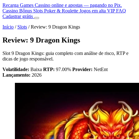
Recarga Games
Cassino online e apostas — pagando no Pix.
Cassino
Bônus
Slots
Poker & Roulette
Jogos em alta
VIP
FAQ
Cadastrar grátis
Início
/
Slots
/
Review: 9 Dragon Kings
Review: 9 Dragon Kings
Slot 9 Dragon Kings: guia completo com análise de risco, RTP e
dicas de jogo responsável.
Volatilidade:
Baixa
RTP:
97.00%
Provider:
NetEnt
Lançamento:
2026