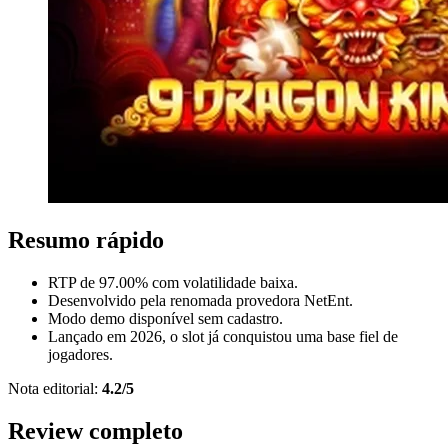
Resumo rápido
RTP de 97.00% com volatilidade baixa.
Desenvolvido pela renomada provedora NetEnt.
Modo demo disponível sem cadastro.
Lançado em 2026, o slot já conquistou uma base fiel de
jogadores.
Nota editorial:
4.2/5
Review completo