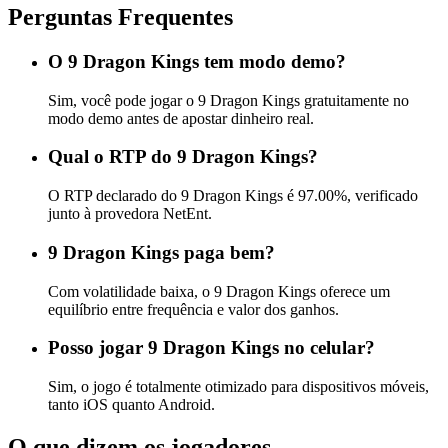
Perguntas Frequentes
O 9 Dragon Kings tem modo demo?
Sim, você pode jogar o 9 Dragon Kings gratuitamente no
modo demo antes de apostar dinheiro real.
Qual o RTP do 9 Dragon Kings?
O RTP declarado do 9 Dragon Kings é 97.00%, verificado
junto à provedora NetEnt.
9 Dragon Kings paga bem?
Com volatilidade baixa, o 9 Dragon Kings oferece um
equilíbrio entre frequência e valor dos ganhos.
Posso jogar 9 Dragon Kings no celular?
Sim, o jogo é totalmente otimizado para dispositivos móveis,
tanto iOS quanto Android.
O que dizem os jogadores