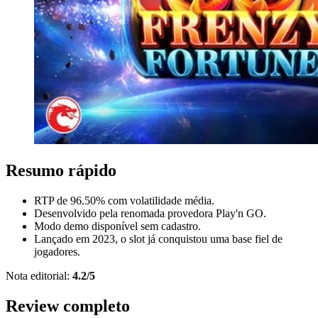
Resumo rápido
RTP de 96.50% com volatilidade média.
Desenvolvido pela renomada provedora Play'n GO.
Modo demo disponível sem cadastro.
Lançado em 2023, o slot já conquistou uma base fiel de
jogadores.
Nota editorial:
4.2/5
Review completo