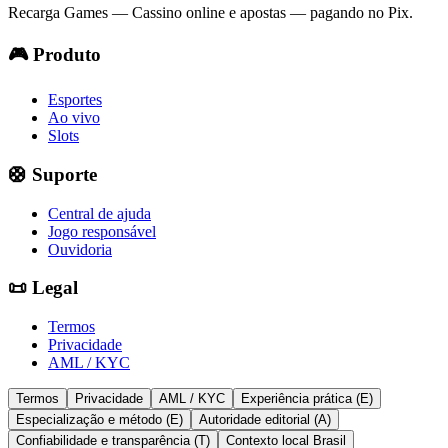
Recarga Games — Cassino online e apostas — pagando no Pix.
🎮
Produto
Esportes
Ao vivo
Slots
🛟
Suporte
Central de ajuda
Jogo responsável
Ouvidoria
📜
Legal
Termos
Privacidade
AML / KYC
Termos
Privacidade
AML / KYC
Experiência prática (E)
Especialização e método (E)
Autoridade editorial (A)
Confiabilidade e transparência (T)
Contexto local Brasil