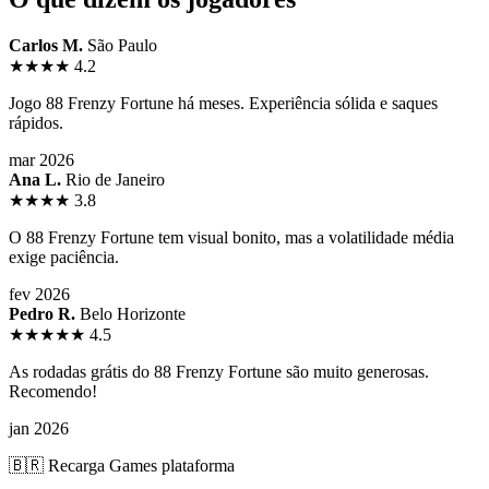
Carlos M.
São Paulo
★★★★
4.2
Jogo 88 Frenzy Fortune há meses. Experiência sólida e saques
rápidos.
mar 2026
Ana L.
Rio de Janeiro
★★★★
3.8
O 88 Frenzy Fortune tem visual bonito, mas a volatilidade média
exige paciência.
fev 2026
Pedro R.
Belo Horizonte
★★★★★
4.5
As rodadas grátis do 88 Frenzy Fortune são muito generosas.
Recomendo!
jan 2026
🇧🇷 Recarga Games plataforma