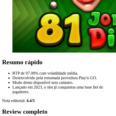
Resumo rápido
RTP de 97.00% com volatilidade média.
Desenvolvido pela renomada provedora Play'n GO.
Modo demo disponível sem cadastro.
Lançado em 2023, o slot já conquistou uma base fiel de
jogadores.
Nota editorial:
4.4/5
Review completo