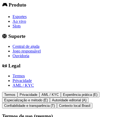
🎮
Produto
Esportes
Ao vivo
Slots
🛟
Suporte
Central de ajuda
Jogo responsável
Ouvidoria
📜
Legal
Termos
Privacidade
AML / KYC
Termos
Privacidade
AML / KYC
Experiência prática (E)
Especialização e método (E)
Autoridade editorial (A)
Confiabilidade e transparência (T)
Contexto local Brasil
Termos de uso (resumo)