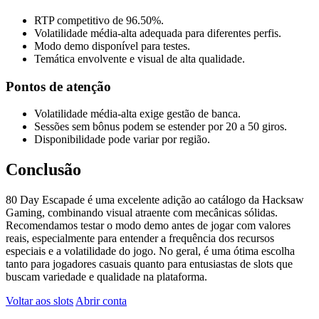
RTP competitivo de 96.50%.
Volatilidade média-alta adequada para diferentes perfis.
Modo demo disponível para testes.
Temática envolvente e visual de alta qualidade.
Pontos de atenção
Volatilidade média-alta exige gestão de banca.
Sessões sem bônus podem se estender por 20 a 50 giros.
Disponibilidade pode variar por região.
Conclusão
80 Day Escapade é uma excelente adição ao catálogo da Hacksaw
Gaming, combinando visual atraente com mecânicas sólidas.
Recomendamos testar o modo demo antes de jogar com valores
reais, especialmente para entender a frequência dos recursos
especiais e a volatilidade do jogo. No geral, é uma ótima escolha
tanto para jogadores casuais quanto para entusiastas de slots que
buscam variedade e qualidade na plataforma.
Voltar aos slots
Abrir conta