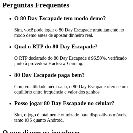
Perguntas Frequentes
O 80 Day Escapade tem modo demo?
Sim, você pode jogar o 80 Day Escapade gratuitamente no
modo demo antes de apostar dinheiro real.
Qual o RTP do 80 Day Escapade?
O RTP declarado do 80 Day Escapade é 96.50%, verificado
junto à provedora Hacksaw Gaming.
80 Day Escapade paga bem?
Com volatilidade média-alta, o 80 Day Escapade oferece um
equilíbrio entre frequência e valor dos ganhos.
Posso jogar 80 Day Escapade no celular?
Sim, o jogo é totalmente otimizado para dispositivos móveis,
tanto iOS quanto Android.
O que dizem os jogadores