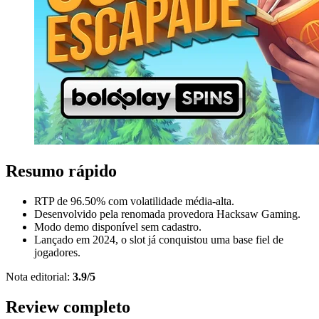
Resumo rápido
RTP de 96.50% com volatilidade média-alta.
Desenvolvido pela renomada provedora Hacksaw Gaming.
Modo demo disponível sem cadastro.
Lançado em 2024, o slot já conquistou uma base fiel de
jogadores.
Nota editorial:
3.9/5
Review completo