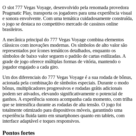
O slot 777 Vegas Voyage, desenvolvido pela renomada provedora
Pragmatic Play, transporta os jogadores para uma experiência visual
e sonora envolvente. Com uma temática cuidadosamente construída,
o jogo se destaca no competitivo mercado de cassinos online
brasileiros.
A mecânica principal do 777 Vegas Voyage combina elementos
clássicos com inovações modernas. Os símbolos de alto valor são
representados por ícones temáticos detalhados, enquanto os
símbolos de baixo valor seguem o padrão de cartas estilizadas. A
grade de jogo oferece múltiplas formas de vitória, mantendo o
jogador engajado a cada giro.
Um dos diferenciais do 777 Vegas Voyage é a sua rodada de bônus,
acionada pela combinação de símbolos especiais. Durante o modo
bônus, multiplicadores progressivos e rodadas grátis adicionais
podem ser ativados, elevando significativamente o potencial de
ganhos. A experiência sonora acompanha cada momento, com trilha
que se intensifica durante as rodadas de alta tensão. O jogo foi
totalmente otimizado para dispositivos móveis, garantindo uma
experiência fluida tanto em smartphones quanto em tablets, com
interface adaptável e toques responsivos.
Pontos fortes