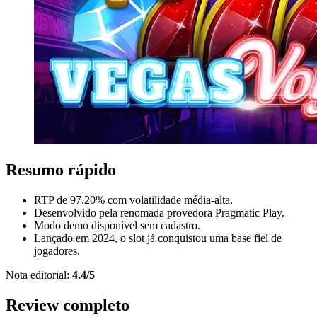
Resumo rápido
RTP de 97.20% com volatilidade média-alta.
Desenvolvido pela renomada provedora Pragmatic Play.
Modo demo disponível sem cadastro.
Lançado em 2024, o slot já conquistou uma base fiel de
jogadores.
Nota editorial:
4.4/5
Review completo