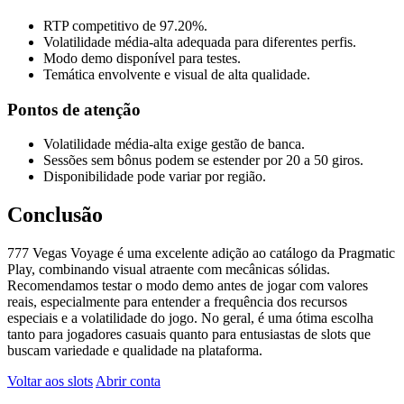
RTP competitivo de 97.20%.
Volatilidade média-alta adequada para diferentes perfis.
Modo demo disponível para testes.
Temática envolvente e visual de alta qualidade.
Pontos de atenção
Volatilidade média-alta exige gestão de banca.
Sessões sem bônus podem se estender por 20 a 50 giros.
Disponibilidade pode variar por região.
Conclusão
777 Vegas Voyage é uma excelente adição ao catálogo da Pragmatic
Play, combinando visual atraente com mecânicas sólidas.
Recomendamos testar o modo demo antes de jogar com valores
reais, especialmente para entender a frequência dos recursos
especiais e a volatilidade do jogo. No geral, é uma ótima escolha
tanto para jogadores casuais quanto para entusiastas de slots que
buscam variedade e qualidade na plataforma.
Voltar aos slots
Abrir conta