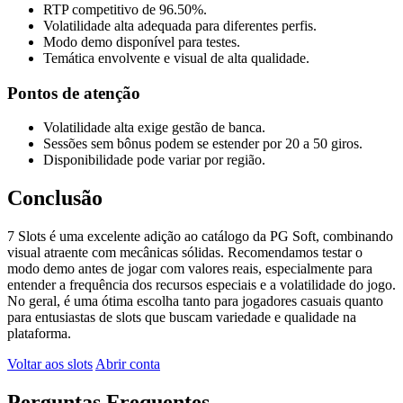
RTP competitivo de 96.50%.
Volatilidade alta adequada para diferentes perfis.
Modo demo disponível para testes.
Temática envolvente e visual de alta qualidade.
Pontos de atenção
Volatilidade alta exige gestão de banca.
Sessões sem bônus podem se estender por 20 a 50 giros.
Disponibilidade pode variar por região.
Conclusão
7 Slots é uma excelente adição ao catálogo da PG Soft, combinando
visual atraente com mecânicas sólidas. Recomendamos testar o
modo demo antes de jogar com valores reais, especialmente para
entender a frequência dos recursos especiais e a volatilidade do jogo.
No geral, é uma ótima escolha tanto para jogadores casuais quanto
para entusiastas de slots que buscam variedade e qualidade na
plataforma.
Voltar aos slots
Abrir conta
Perguntas Frequentes