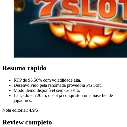
Resumo rápido
RTP de 96.50% com volatilidade alta.
Desenvolvido pela renomada provedora PG Soft.
Modo demo disponível sem cadastro.
Lançado em 2025, o slot já conquistou uma base fiel de
jogadores.
Nota editorial:
4.9/5
Review completo