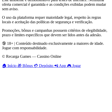
oferta comercial é garantida e as condições exibidas podem mudar
sem aviso.
O uso da plataforma requer maioridade legal, respeito às regras
locais e aceitação das políticas de segurança e verificação.
Promoções, bônus e campanhas possuem critérios de elegibilidade,
prazo e limites específicos que devem ser lidos antes da adesão.
🔞 18+ | Conteúdo destinado exclusivamente a maiores de idade.
Jogue com responsabilidade.
© Recarga Games — Cassino Online
🏠
Início
🎁
Bônus
💳
Depósito
📲
App
🎮
Jogar