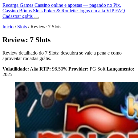
Recarga Games
Cassino online e apostas — pagando no Pix.
Cassino
Bônus
Slots
Poker & Roulette
Jogos em alta
VIP
FAQ
Cadastrar grátis
Início
/
Slots
/
Review: 7 Slots
Review: 7 Slots
Review detalhado do 7 Slots: descubra se vale a pena e como
aproveitar rodadas grátis.
Volatilidade:
Alta
RTP:
96.50%
Provider:
PG Soft
Lançamento:
2025