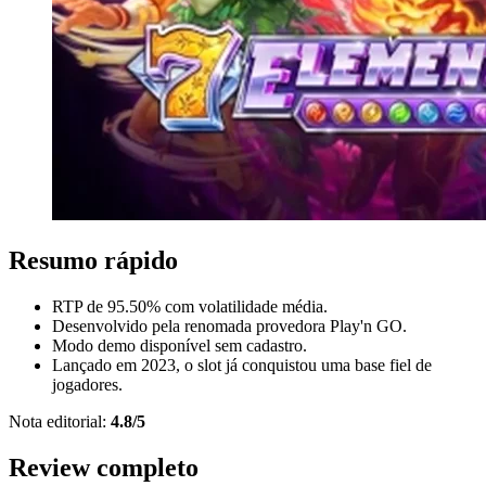
Resumo rápido
RTP de 95.50% com volatilidade média.
Desenvolvido pela renomada provedora Play'n GO.
Modo demo disponível sem cadastro.
Lançado em 2023, o slot já conquistou uma base fiel de
jogadores.
Nota editorial:
4.8/5
Review completo