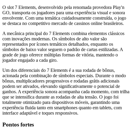
O slot 7 Elements, desenvolvido pela renomada provedora Play'n
GO, transporta os jogadores para uma experiência visual e sonora
envolvente. Com uma temática cuidadosamente construída, o jogo
se destaca no competitivo mercado de cassinos online brasileiros.
A mecânica principal do 7 Elements combina elementos clássicos
com inovações modernas. Os símbolos de alto valor são
representados por ícones temáticos detalhados, enquanto os
símbolos de baixo valor seguem o padrão de cartas estilizadas. A
grade de jogo oferece múltiplas formas de vitória, mantendo o
jogador engajado a cada giro.
Um dos diferenciais do 7 Elements é a sua rodada de bônus,
acionada pela combinação de símbolos especiais. Durante o modo
bônus, multiplicadores progressivos e rodadas grátis adicionais
podem ser ativados, elevando significativamente o potencial de
ganhos. A experiência sonora acompanha cada momento, com trilha
que se intensifica durante as rodadas de alta tensão. O jogo foi
totalmente otimizado para dispositivos móveis, garantindo uma
experiência fluida tanto em smartphones quanto em tablets, com
interface adaptável e toques responsivos.
Pontos fortes