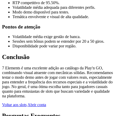
RTP competitivo de 95.50%.
Volatilidade média adequada para diferentes perfis.
Modo demo disponível para testes.
Temática envolvente e visual de alta qualidade.
Pontos de atenção
Volatilidade média exige gestão de banca.
Sessões sem bônus podem se estender por 20 a 50 giros.
Disponibilidade pode variar por região.
Conclusão
7 Elements é uma excelente adição ao catálogo da Play'n GO,
combinando visual atraente com mecânicas sólidas. Recomendamos
testar o modo demo antes de jogar com valores reais, especialmente
para entender a frequência dos recursos especiais e a volatilidade do
jogo. No geral, é uma ótima escolha tanto para jogadores casuais
quanto para entusiastas de slots que buscam variedade e qualidade
na plataforma.
Voltar aos slots
Abrir conta
Perguntas Frequentes