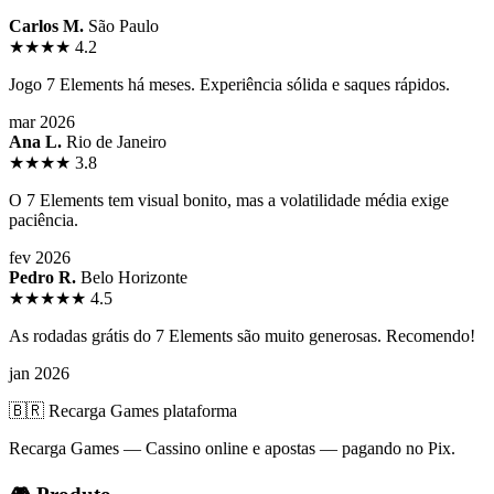
Carlos M.
São Paulo
★★★★
4.2
Jogo 7 Elements há meses. Experiência sólida e saques rápidos.
mar 2026
Ana L.
Rio de Janeiro
★★★★
3.8
O 7 Elements tem visual bonito, mas a volatilidade média exige
paciência.
fev 2026
Pedro R.
Belo Horizonte
★★★★★
4.5
As rodadas grátis do 7 Elements são muito generosas. Recomendo!
jan 2026
🇧🇷 Recarga Games plataforma
Recarga Games — Cassino online e apostas — pagando no Pix.