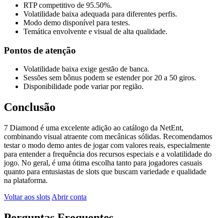
RTP competitivo de 95.50%.
Volatilidade baixa adequada para diferentes perfis.
Modo demo disponível para testes.
Temática envolvente e visual de alta qualidade.
Pontos de atenção
Volatilidade baixa exige gestão de banca.
Sessões sem bônus podem se estender por 20 a 50 giros.
Disponibilidade pode variar por região.
Conclusão
7 Diamond é uma excelente adição ao catálogo da NetEnt,
combinando visual atraente com mecânicas sólidas. Recomendamos
testar o modo demo antes de jogar com valores reais, especialmente
para entender a frequência dos recursos especiais e a volatilidade do
jogo. No geral, é uma ótima escolha tanto para jogadores casuais
quanto para entusiastas de slots que buscam variedade e qualidade
na plataforma.
Voltar aos slots
Abrir conta
Perguntas Frequentes