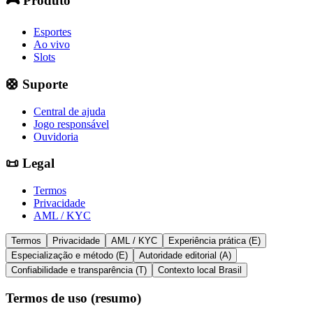
🎮
Produto
Esportes
Ao vivo
Slots
🛟
Suporte
Central de ajuda
Jogo responsável
Ouvidoria
📜
Legal
Termos
Privacidade
AML / KYC
Termos
Privacidade
AML / KYC
Experiência prática (E)
Especialização e método (E)
Autoridade editorial (A)
Confiabilidade e transparência (T)
Contexto local Brasil
Termos de uso (resumo)