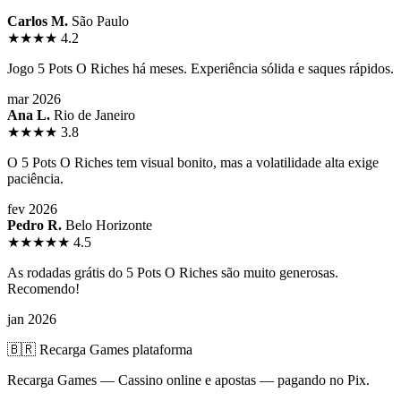
Carlos M.
São Paulo
★★★★
4.2
Jogo 5 Pots O Riches há meses. Experiência sólida e saques rápidos.
mar 2026
Ana L.
Rio de Janeiro
★★★★
3.8
O 5 Pots O Riches tem visual bonito, mas a volatilidade alta exige
paciência.
fev 2026
Pedro R.
Belo Horizonte
★★★★★
4.5
As rodadas grátis do 5 Pots O Riches são muito generosas.
Recomendo!
jan 2026
🇧🇷 Recarga Games plataforma
Recarga Games — Cassino online e apostas — pagando no Pix.