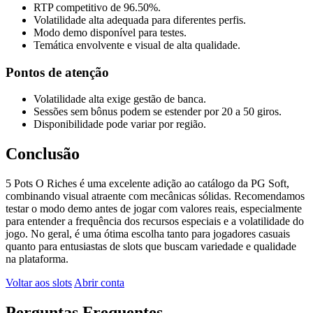
RTP competitivo de 96.50%.
Volatilidade alta adequada para diferentes perfis.
Modo demo disponível para testes.
Temática envolvente e visual de alta qualidade.
Pontos de atenção
Volatilidade alta exige gestão de banca.
Sessões sem bônus podem se estender por 20 a 50 giros.
Disponibilidade pode variar por região.
Conclusão
5 Pots O Riches é uma excelente adição ao catálogo da PG Soft,
combinando visual atraente com mecânicas sólidas. Recomendamos
testar o modo demo antes de jogar com valores reais, especialmente
para entender a frequência dos recursos especiais e a volatilidade do
jogo. No geral, é uma ótima escolha tanto para jogadores casuais
quanto para entusiastas de slots que buscam variedade e qualidade
na plataforma.
Voltar aos slots
Abrir conta
Perguntas Frequentes