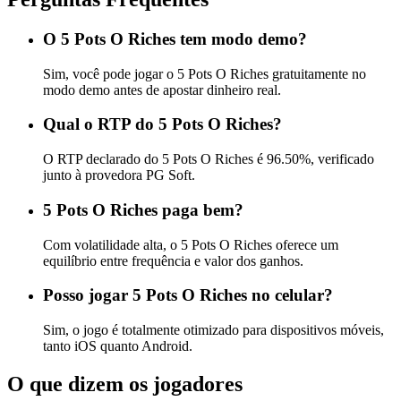
O 5 Pots O Riches tem modo demo?
Sim, você pode jogar o 5 Pots O Riches gratuitamente no
modo demo antes de apostar dinheiro real.
Qual o RTP do 5 Pots O Riches?
O RTP declarado do 5 Pots O Riches é 96.50%, verificado
junto à provedora PG Soft.
5 Pots O Riches paga bem?
Com volatilidade alta, o 5 Pots O Riches oferece um
equilíbrio entre frequência e valor dos ganhos.
Posso jogar 5 Pots O Riches no celular?
Sim, o jogo é totalmente otimizado para dispositivos móveis,
tanto iOS quanto Android.
O que dizem os jogadores