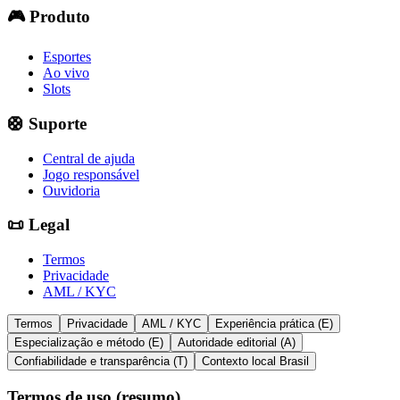
🎮
Produto
Esportes
Ao vivo
Slots
🛟
Suporte
Central de ajuda
Jogo responsável
Ouvidoria
📜
Legal
Termos
Privacidade
AML / KYC
Termos
Privacidade
AML / KYC
Experiência prática (E)
Especialização e método (E)
Autoridade editorial (A)
Confiabilidade e transparência (T)
Contexto local Brasil
Termos de uso (resumo)