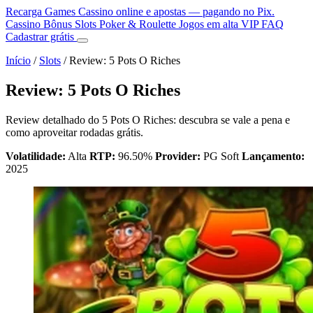
Recarga Games
Cassino online e apostas — pagando no Pix.
Cassino
Bônus
Slots
Poker & Roulette
Jogos em alta
VIP
FAQ
Cadastrar grátis
Início
/
Slots
/
Review: 5 Pots O Riches
Review: 5 Pots O Riches
Review detalhado do 5 Pots O Riches: descubra se vale a pena e
como aproveitar rodadas grátis.
Volatilidade:
Alta
RTP:
96.50%
Provider:
PG Soft
Lançamento:
2025