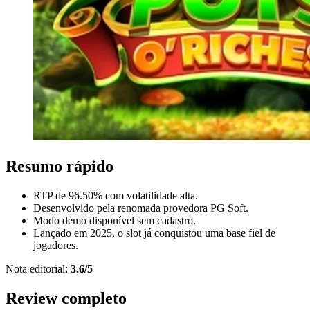
Resumo rápido
RTP de 96.50% com volatilidade alta.
Desenvolvido pela renomada provedora PG Soft.
Modo demo disponível sem cadastro.
Lançado em 2025, o slot já conquistou uma base fiel de
jogadores.
Nota editorial:
3.6/5
Review completo