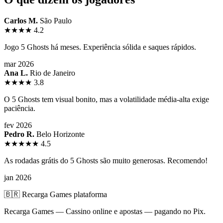
Carlos M.
São Paulo
★★★★
4.2
Jogo 5 Ghosts há meses. Experiência sólida e saques rápidos.
mar 2026
Ana L.
Rio de Janeiro
★★★★
3.8
O 5 Ghosts tem visual bonito, mas a volatilidade média-alta exige
paciência.
fev 2026
Pedro R.
Belo Horizonte
★★★★★
4.5
As rodadas grátis do 5 Ghosts são muito generosas. Recomendo!
jan 2026
🇧🇷 Recarga Games plataforma
Recarga Games — Cassino online e apostas — pagando no Pix.