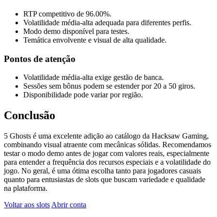
RTP competitivo de 96.00%.
Volatilidade média-alta adequada para diferentes perfis.
Modo demo disponível para testes.
Temática envolvente e visual de alta qualidade.
Pontos de atenção
Volatilidade média-alta exige gestão de banca.
Sessões sem bônus podem se estender por 20 a 50 giros.
Disponibilidade pode variar por região.
Conclusão
5 Ghosts é uma excelente adição ao catálogo da Hacksaw Gaming,
combinando visual atraente com mecânicas sólidas. Recomendamos
testar o modo demo antes de jogar com valores reais, especialmente
para entender a frequência dos recursos especiais e a volatilidade do
jogo. No geral, é uma ótima escolha tanto para jogadores casuais
quanto para entusiastas de slots que buscam variedade e qualidade
na plataforma.
Voltar aos slots
Abrir conta