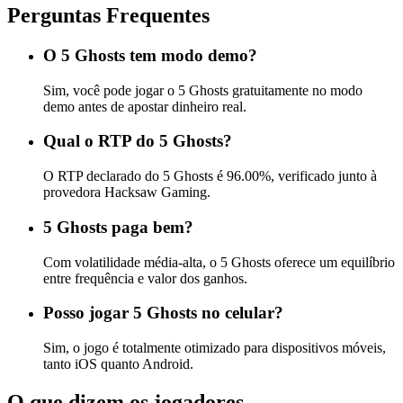
Perguntas Frequentes
O 5 Ghosts tem modo demo?
Sim, você pode jogar o 5 Ghosts gratuitamente no modo
demo antes de apostar dinheiro real.
Qual o RTP do 5 Ghosts?
O RTP declarado do 5 Ghosts é 96.00%, verificado junto à
provedora Hacksaw Gaming.
5 Ghosts paga bem?
Com volatilidade média-alta, o 5 Ghosts oferece um equilíbrio
entre frequência e valor dos ganhos.
Posso jogar 5 Ghosts no celular?
Sim, o jogo é totalmente otimizado para dispositivos móveis,
tanto iOS quanto Android.
O que dizem os jogadores