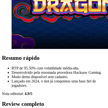
Resumo rápido
RTP de 95.50% com volatilidade média-alta.
Desenvolvido pela renomada provedora Hacksaw Gaming.
Modo demo disponível sem cadastro.
Lançado em 2024, o slot já conquistou uma base fiel de
jogadores.
Nota editorial:
4.9/5
Review completo