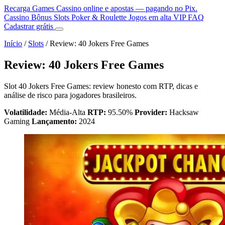
Recarga Games
Cassino online e apostas — pagando no Pix.
Cassino
Bônus
Slots
Poker & Roulette
Jogos em alta
VIP
FAQ
Cadastrar grátis
Início
/
Slots
/
Review: 40 Jokers Free Games
Review: 40 Jokers Free Games
Slot 40 Jokers Free Games: review honesto com RTP, dicas e
análise de risco para jogadores brasileiros.
Volatilidade:
Média-Alta
RTP:
95.50%
Provider:
Hacksaw
Gaming
Lançamento:
2024