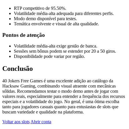
RTP competitivo de 95.50%.
Volatilidade média-alta adequada para diferentes perfis.
Modo demo disponível para testes.
Temática envolvente e visual de alta qualidade.
Pontos de atenção
Volatilidade média-alta exige gestão de banca.
Sessões sem bônus podem se estender por 20 a 50 giros.
Disponibilidade pode variar por região.
Conclusão
40 Jokers Free Games é uma excelente adição ao catálogo da
Hacksaw Gaming, combinando visual atraente com mecânicas
sólidas. Recomendamos testar o modo demo antes de jogar com
valores reais, especialmente para entender a frequência dos recursos
especiais e a volatilidade do jogo. No geral, é uma ótima escolha
tanto para jogadores casuais quanto para entusiastas de slots que
buscam variedade e qualidade na plataforma.
Voltar aos slots
Abrir conta