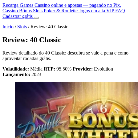
Recarga Games
Cassino online e apostas — pagando no Pix.
Cassino
Bônus
Slots
Poker & Roulette
Jogos em alta
VIP
FAQ
Cadastrar grátis
Início
/
Slots
/
Review: 40 Classic
Review: 40 Classic
Review detalhado do 40 Classic: descubra se vale a pena e como
aproveitar rodadas grátis.
Volatilidade:
Média
RTP:
95.50%
Provider:
Evolution
Lançamento:
2023