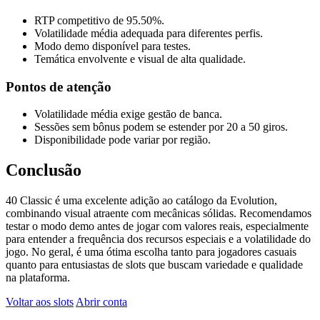
RTP competitivo de 95.50%.
Volatilidade média adequada para diferentes perfis.
Modo demo disponível para testes.
Temática envolvente e visual de alta qualidade.
Pontos de atenção
Volatilidade média exige gestão de banca.
Sessões sem bônus podem se estender por 20 a 50 giros.
Disponibilidade pode variar por região.
Conclusão
40 Classic é uma excelente adição ao catálogo da Evolution,
combinando visual atraente com mecânicas sólidas. Recomendamos
testar o modo demo antes de jogar com valores reais, especialmente
para entender a frequência dos recursos especiais e a volatilidade do
jogo. No geral, é uma ótima escolha tanto para jogadores casuais
quanto para entusiastas de slots que buscam variedade e qualidade
na plataforma.
Voltar aos slots
Abrir conta