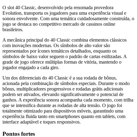
O slot 40 Classic, desenvolvido pela renomada provedora
Evolution, transporta os jogadores para uma experiência visual e
sonora envolvente. Com uma temática cuidadosamente construída, o
jogo se destaca no competitivo mercado de cassinos online
brasileiros.
A mecânica principal do 40 Classic combina elementos clássicos
com inovações modernas. Os símbolos de alto valor são
representados por ícones temáticos detalhados, enquanto os
símbolos de baixo valor seguem o padrão de cartas estilizadas. A
grade de jogo oferece múltiplas formas de vitória, mantendo o
jogador engajado a cada giro.
Um dos diferenciais do 40 Classic é a sua rodada de bônus,
acionada pela combinação de símbolos especiais. Durante o modo
bônus, multiplicadores progressivos e rodadas grátis adicionais
podem ser ativados, elevando significativamente o potencial de
ganhos. A experiência sonora acompanha cada momento, com trilha
que se intensifica durante as rodadas de alta tensão. O jogo foi
totalmente otimizado para dispositivos móveis, garantindo uma
experiência fluida tanto em smartphones quanto em tablets, com
interface adaptável e toques responsivos.
Pontos fortes