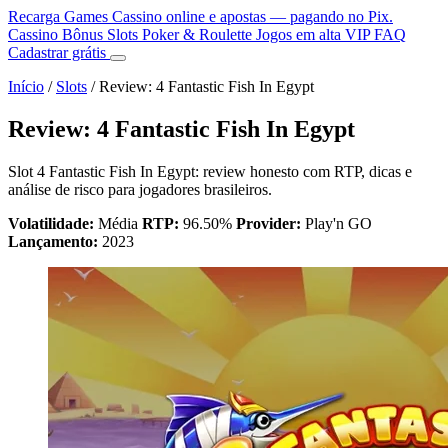
Recarga Games
Cassino online e apostas — pagando no Pix.
Cassino
Bônus
Slots
Poker & Roulette
Jogos em alta
VIP
FAQ
Cadastrar grátis
Início
/
Slots
/
Review: 4 Fantastic Fish In Egypt
Review: 4 Fantastic Fish In Egypt
Slot 4 Fantastic Fish In Egypt: review honesto com RTP, dicas e
análise de risco para jogadores brasileiros.
Volatilidade:
Média
RTP:
96.50%
Provider:
Play'n GO
Lançamento:
2023