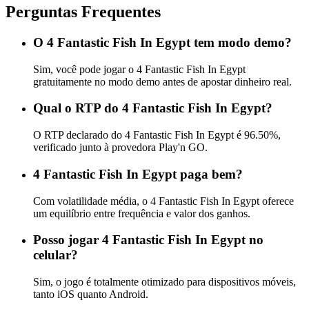
Perguntas Frequentes
O 4 Fantastic Fish In Egypt tem modo demo?
Sim, você pode jogar o 4 Fantastic Fish In Egypt
gratuitamente no modo demo antes de apostar dinheiro real.
Qual o RTP do 4 Fantastic Fish In Egypt?
O RTP declarado do 4 Fantastic Fish In Egypt é 96.50%,
verificado junto à provedora Play'n GO.
4 Fantastic Fish In Egypt paga bem?
Com volatilidade média, o 4 Fantastic Fish In Egypt oferece
um equilíbrio entre frequência e valor dos ganhos.
Posso jogar 4 Fantastic Fish In Egypt no
celular?
Sim, o jogo é totalmente otimizado para dispositivos móveis,
tanto iOS quanto Android.