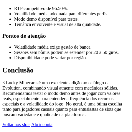
RTP competitivo de 96.50%.
Volatilidade média adequada para diferentes perfis.
Modo demo disponível para testes.
Temática envolvente e visual de alta qualidade.
Pontos de atenção
Volatilidade média exige gestão de banca.
Sessões sem bônus podem se estender por 20 a 50 giros.
Disponibilidade pode variar por região.
Conclusão
3 Lucky Minecarts é uma excelente adição ao catálogo da
Evolution, combinando visual atraente com mecânicas sólidas.
Recomendamos testar o modo demo antes de jogar com valores
reais, especialmente para entender a frequência dos recursos
especiais e a volatilidade do jogo. No geral, é uma ótima escolha
tanto para jogadores casuais quanto para entusiastas de slots que
buscam variedade e qualidade na plataforma.
Voltar aos slots
Abrir conta