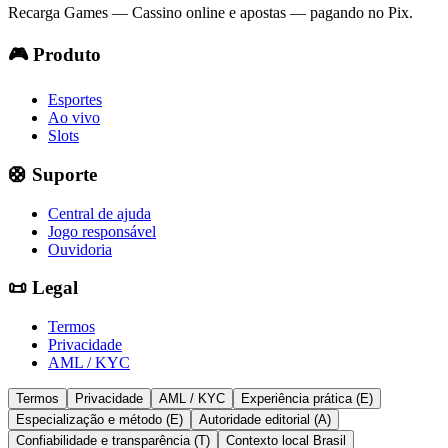
Recarga Games — Cassino online e apostas — pagando no Pix.
🎮
Produto
Esportes
Ao vivo
Slots
🛟
Suporte
Central de ajuda
Jogo responsável
Ouvidoria
📜
Legal
Termos
Privacidade
AML / KYC
Termos
Privacidade
AML / KYC
Experiência prática (E)
Especialização e método (E)
Autoridade editorial (A)
Confiabilidade e transparência (T)
Contexto local Brasil