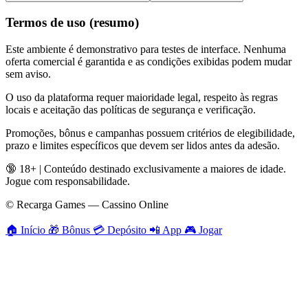
Termos de uso (resumo)
Este ambiente é demonstrativo para testes de interface. Nenhuma
oferta comercial é garantida e as condições exibidas podem mudar
sem aviso.
O uso da plataforma requer maioridade legal, respeito às regras
locais e aceitação das políticas de segurança e verificação.
Promoções, bônus e campanhas possuem critérios de elegibilidade,
prazo e limites específicos que devem ser lidos antes da adesão.
🔞 18+ | Conteúdo destinado exclusivamente a maiores de idade.
Jogue com responsabilidade.
© Recarga Games — Cassino Online
🏠
Início
🎁
Bônus
💳
Depósito
📲
App
🎮
Jogar