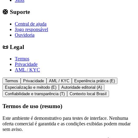
Slots
🛟
Suporte
Central de ajuda
Jogo responsável
Ouvidoria
📜
Legal
Termos
Privacidade
AML / KYC
Termos
Privacidade
AML / KYC
Experiência prática (E)
Especialização e método (E)
Autoridade editorial (A)
Confiabilidade e transparência (T)
Contexto local Brasil
Termos de uso (resumo)
Este ambiente é demonstrativo para testes de interface. Nenhuma
oferta comercial é garantida e as condições exibidas podem mudar
sem aviso.