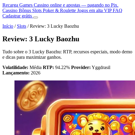
Recarga Games
Cassino online e apostas — pagando no Pix.
Cassino
Bônus
Slots
Poker & Roulette
Jogos em alta
VIP
FAQ
Cadastrar grátis
Início
/
Slots
/
Review: 3 Lucky Baozhu
Review: 3 Lucky Baozhu
Tudo sobre o 3 Lucky Baozhu: RTP, recursos especiais, modo demo
e dicas para maximizar ganhos.
Volatilidade:
Média
RTP:
94.22%
Provider:
Yggdrasil
Lançamento:
2026