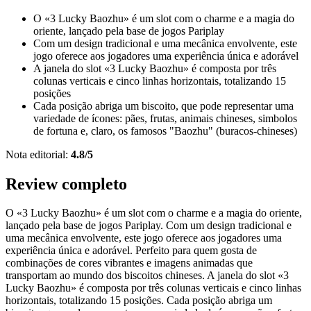
O «3 Lucky Baozhu» é um slot com o charme e a magia do
oriente, lançado pela base de jogos Pariplay
Com um design tradicional e uma mecânica envolvente, este
jogo oferece aos jogadores uma experiência única e adorável
A janela do slot «3 Lucky Baozhu» é composta por três
colunas verticais e cinco linhas horizontais, totalizando 15
posições
Cada posição abriga um biscoito, que pode representar uma
variedade de ícones: pães, frutas, animais chineses, simbolos
de fortuna e, claro, os famosos "Baozhu" (buracos-chineses)
Nota editorial:
4.8/5
Review completo
O «3 Lucky Baozhu» é um slot com o charme e a magia do oriente,
lançado pela base de jogos Pariplay. Com um design tradicional e
uma mecânica envolvente, este jogo oferece aos jogadores uma
experiência única e adorável. Perfeito para quem gosta de
combinações de cores vibrantes e imagens animadas que
transportam ao mundo dos biscoitos chineses. A janela do slot «3
Lucky Baozhu» é composta por três colunas verticais e cinco linhas
horizontais, totalizando 15 posições. Cada posição abriga um