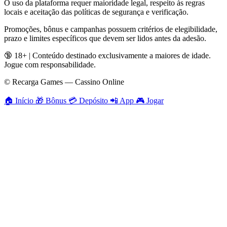
O uso da plataforma requer maioridade legal, respeito às regras
locais e aceitação das políticas de segurança e verificação.
Promoções, bônus e campanhas possuem critérios de elegibilidade,
prazo e limites específicos que devem ser lidos antes da adesão.
🔞 18+ | Conteúdo destinado exclusivamente a maiores de idade.
Jogue com responsabilidade.
© Recarga Games — Cassino Online
🏠
Início
🎁
Bônus
💳
Depósito
📲
App
🎮
Jogar