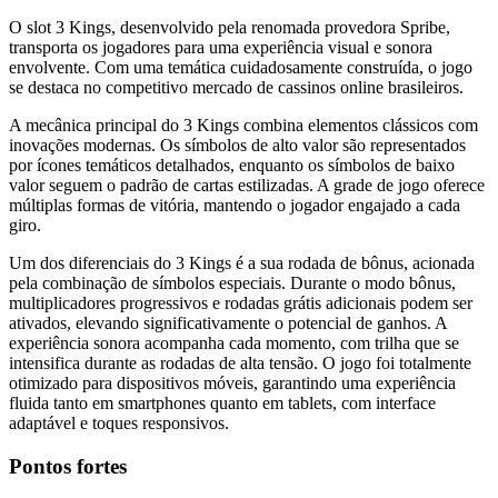
O slot 3 Kings, desenvolvido pela renomada provedora Spribe,
transporta os jogadores para uma experiência visual e sonora
envolvente. Com uma temática cuidadosamente construída, o jogo
se destaca no competitivo mercado de cassinos online brasileiros.
A mecânica principal do 3 Kings combina elementos clássicos com
inovações modernas. Os símbolos de alto valor são representados
por ícones temáticos detalhados, enquanto os símbolos de baixo
valor seguem o padrão de cartas estilizadas. A grade de jogo oferece
múltiplas formas de vitória, mantendo o jogador engajado a cada
giro.
Um dos diferenciais do 3 Kings é a sua rodada de bônus, acionada
pela combinação de símbolos especiais. Durante o modo bônus,
multiplicadores progressivos e rodadas grátis adicionais podem ser
ativados, elevando significativamente o potencial de ganhos. A
experiência sonora acompanha cada momento, com trilha que se
intensifica durante as rodadas de alta tensão. O jogo foi totalmente
otimizado para dispositivos móveis, garantindo uma experiência
fluida tanto em smartphones quanto em tablets, com interface
adaptável e toques responsivos.
Pontos fortes