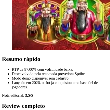
Resumo rápido
RTP de 97.00% com volatilidade baixa.
Desenvolvido pela renomada provedora Spribe.
Modo demo disponível sem cadastro.
Lançado em 2026, o slot já conquistou uma base fiel de
jogadores.
Nota editorial:
3.5/5
Review completo