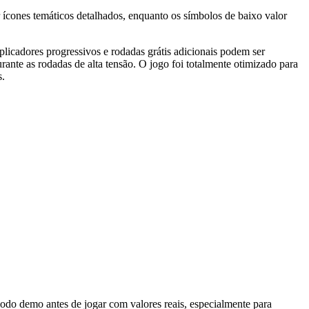
 ícones temáticos detalhados, enquanto os símbolos de baixo valor
licadores progressivos e rodadas grátis adicionais podem ser
ante as rodadas de alta tensão. O jogo foi totalmente otimizado para
s.
odo demo antes de jogar com valores reais, especialmente para