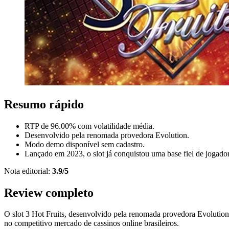
Resumo rápido
RTP de 96.00% com volatilidade média.
Desenvolvido pela renomada provedora Evolution.
Modo demo disponível sem cadastro.
Lançado em 2023, o slot já conquistou uma base fiel de jogador
Nota editorial:
3.9/5
Review completo
O slot 3 Hot Fruits, desenvolvido pela renomada provedora Evolution
no competitivo mercado de cassinos online brasileiros.