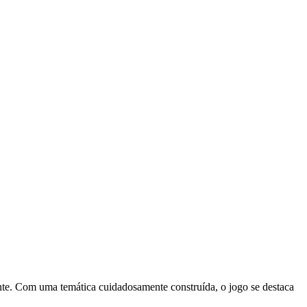
ente. Com uma temática cuidadosamente construída, o jogo se destaca