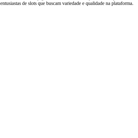
 entusiastas de slots que buscam variedade e qualidade na plataforma.