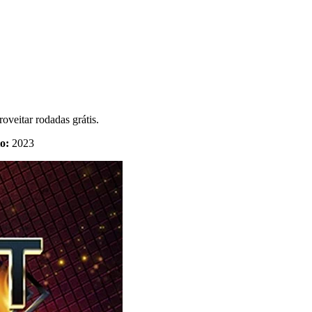
oveitar rodadas grátis.
o:
2023