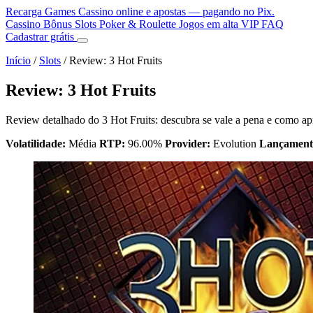
Recarga Games
Cassino online e apostas — pagando no Pix.
Cassino
Bônus
Slots
Poker & Roulette
Jogos em alta
VIP
FAQ
Cadastrar grátis
Início
/
Slots
/
Review: 3 Hot Fruits
Review: 3 Hot Fruits
Review detalhado do 3 Hot Fruits: descubra se vale a pena e como apr
Volatilidade:
Média
RTP:
96.00%
Provider:
Evolution
Lançament