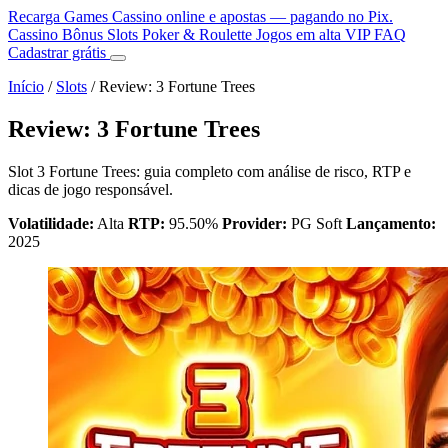
Recarga Games
Cassino online e apostas — pagando no Pix.
Cassino
Bônus
Slots
Poker & Roulette
Jogos em alta
VIP
FAQ
Cadastrar grátis
Início
/
Slots
/
Review: 3 Fortune Trees
Review: 3 Fortune Trees
Slot 3 Fortune Trees: guia completo com análise de risco, RTP e
dicas de jogo responsável.
Volatilidade:
Alta
RTP:
95.50%
Provider:
PG Soft
Lançamento:
2025