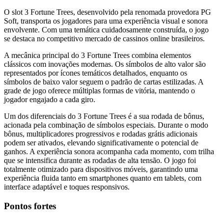
O slot 3 Fortune Trees, desenvolvido pela renomada provedora PG
Soft, transporta os jogadores para uma experiência visual e sonora
envolvente. Com uma temática cuidadosamente construída, o jogo
se destaca no competitivo mercado de cassinos online brasileiros.
A mecânica principal do 3 Fortune Trees combina elementos
clássicos com inovações modernas. Os símbolos de alto valor são
representados por ícones temáticos detalhados, enquanto os
símbolos de baixo valor seguem o padrão de cartas estilizadas. A
grade de jogo oferece múltiplas formas de vitória, mantendo o
jogador engajado a cada giro.
Um dos diferenciais do 3 Fortune Trees é a sua rodada de bônus,
acionada pela combinação de símbolos especiais. Durante o modo
bônus, multiplicadores progressivos e rodadas grátis adicionais
podem ser ativados, elevando significativamente o potencial de
ganhos. A experiência sonora acompanha cada momento, com trilha
que se intensifica durante as rodadas de alta tensão. O jogo foi
totalmente otimizado para dispositivos móveis, garantindo uma
experiência fluida tanto em smartphones quanto em tablets, com
interface adaptável e toques responsivos.
Pontos fortes