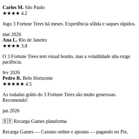
Carlos M.
São Paulo
★★★★
4.2
Jogo 3 Fortune Trees há meses. Experiência sólida e saques rápidos.
mar 2026
Ana L.
Rio de Janeiro
★★★★
3.8
O 3 Fortune Trees tem visual bonito, mas a volatilidade alta exige
paciência.
fev 2026
Pedro R.
Belo Horizonte
★★★★★
4.5
As rodadas grátis do 3 Fortune Trees são muito generosas.
Recomendo!
jan 2026
🇧🇷 Recarga Games plataforma
Recarga Games — Cassino online e apostas — pagando no Pix.