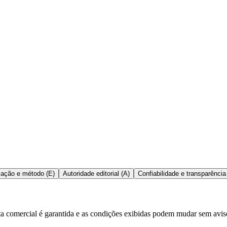
zação e método (E)
Autoridade editorial (A)
Confiabilidade e transparência
ta comercial é garantida e as condições exibidas podem mudar sem avis