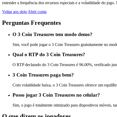
entender a frequência dos recursos especiais e a volatilidade do jogo
Voltar aos slots
Abrir conta
Perguntas Frequentes
O 3 Coin Treasures tem modo demo?
Sim, você pode jogar o 3 Coin Treasures gratuitamente no modo
Qual o RTP do 3 Coin Treasures?
O RTP declarado do 3 Coin Treasures é 96.00%, verificado jun
3 Coin Treasures paga bem?
Com volatilidade baixa, o 3 Coin Treasures oferece um equilíbr
Posso jogar 3 Coin Treasures no celular?
Sim, o jogo é totalmente otimizado para dispositivos móveis, t
O que dizem os jogadores