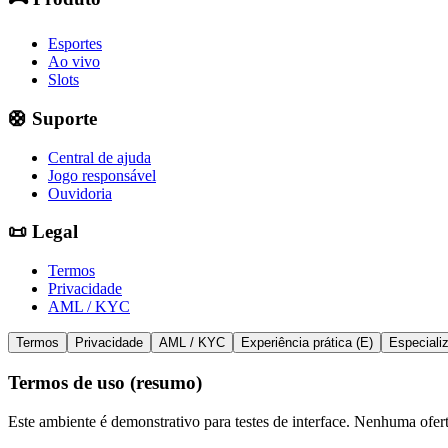
Esportes
Ao vivo
Slots
🛟
Suporte
Central de ajuda
Jogo responsável
Ouvidoria
📜
Legal
Termos
Privacidade
AML / KYC
Termos
Privacidade
AML / KYC
Experiência prática (E)
Especiali
Termos de uso (resumo)
Este ambiente é demonstrativo para testes de interface. Nenhuma ofer