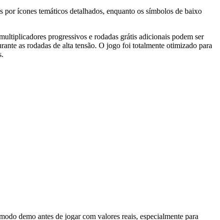
 por ícones temáticos detalhados, enquanto os símbolos de baixo
ultiplicadores progressivos e rodadas grátis adicionais podem ser
ante as rodadas de alta tensão. O jogo foi totalmente otimizado para
s.
modo demo antes de jogar com valores reais, especialmente para