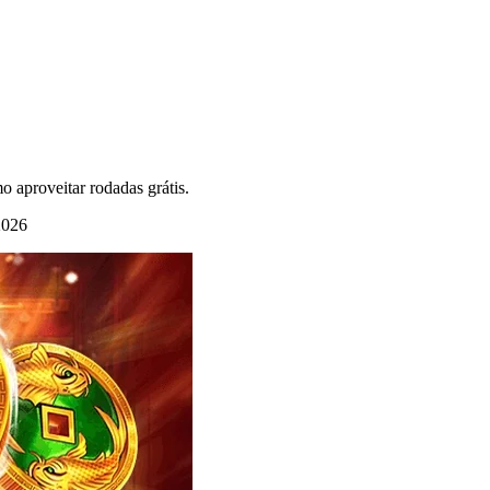
 aproveitar rodadas grátis.
026