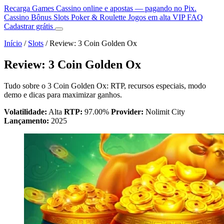
Recarga Games
Cassino online e apostas — pagando no Pix.
Cassino
Bônus
Slots
Poker & Roulette
Jogos em alta
VIP
FAQ
Cadastrar grátis
Início
/
Slots
/
Review: 3 Coin Golden Ox
Review: 3 Coin Golden Ox
Tudo sobre o 3 Coin Golden Ox: RTP, recursos especiais, modo
demo e dicas para maximizar ganhos.
Volatilidade:
Alta
RTP:
97.00%
Provider:
Nolimit City
Lançamento:
2025