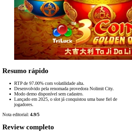
Resumo rápido
RTP de 97.00% com volatilidade alta.
Desenvolvido pela renomada provedora Nolimit City.
Modo demo disponível sem cadastro.
Lançado em 2025, o slot já conquistou uma base fiel de
jogadores.
Nota editorial:
4.9/5
Review completo