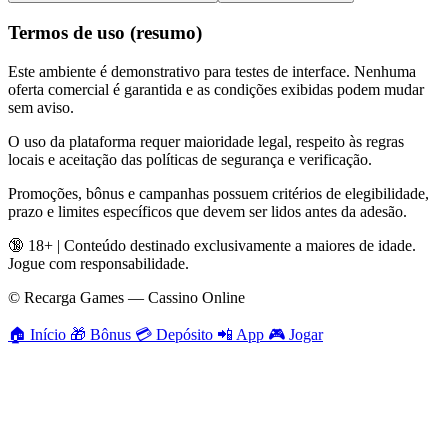
Termos de uso (resumo)
Este ambiente é demonstrativo para testes de interface. Nenhuma
oferta comercial é garantida e as condições exibidas podem mudar
sem aviso.
O uso da plataforma requer maioridade legal, respeito às regras
locais e aceitação das políticas de segurança e verificação.
Promoções, bônus e campanhas possuem critérios de elegibilidade,
prazo e limites específicos que devem ser lidos antes da adesão.
🔞 18+ | Conteúdo destinado exclusivamente a maiores de idade.
Jogue com responsabilidade.
© Recarga Games — Cassino Online
🏠
Início
🎁
Bônus
💳
Depósito
📲
App
🎮
Jogar