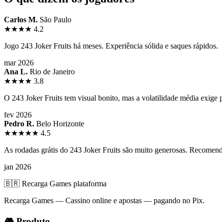
Carlos M.
São Paulo
★★★★
4.2
Jogo 243 Joker Fruits há meses. Experiência sólida e saques rápidos.
mar 2026
Ana L.
Rio de Janeiro
★★★★
3.8
O 243 Joker Fruits tem visual bonito, mas a volatilidade média exige 
fev 2026
Pedro R.
Belo Horizonte
★★★★★
4.5
As rodadas grátis do 243 Joker Fruits são muito generosas. Recomen
jan 2026
🇧🇷 Recarga Games plataforma
Recarga Games — Cassino online e apostas — pagando no Pix.
🎮
Produto