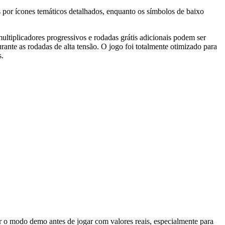
 por ícones temáticos detalhados, enquanto os símbolos de baixo
ltiplicadores progressivos e rodadas grátis adicionais podem ser
ante as rodadas de alta tensão. O jogo foi totalmente otimizado para
s.
 o modo demo antes de jogar com valores reais, especialmente para