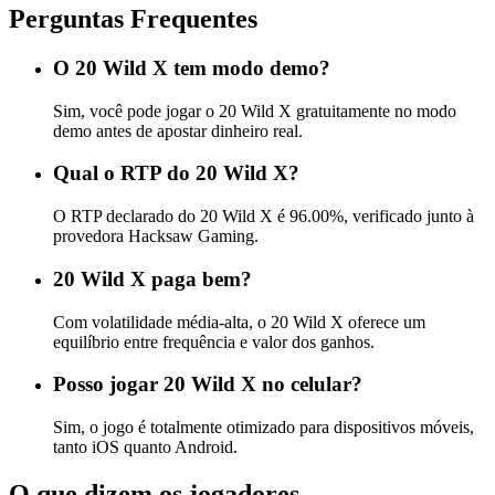
Perguntas Frequentes
O 20 Wild X tem modo demo?
Sim, você pode jogar o 20 Wild X gratuitamente no modo
demo antes de apostar dinheiro real.
Qual o RTP do 20 Wild X?
O RTP declarado do 20 Wild X é 96.00%, verificado junto à
provedora Hacksaw Gaming.
20 Wild X paga bem?
Com volatilidade média-alta, o 20 Wild X oferece um
equilíbrio entre frequência e valor dos ganhos.
Posso jogar 20 Wild X no celular?
Sim, o jogo é totalmente otimizado para dispositivos móveis,
tanto iOS quanto Android.
O que dizem os jogadores