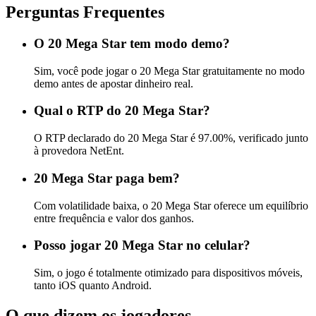
Perguntas Frequentes
O 20 Mega Star tem modo demo?
Sim, você pode jogar o 20 Mega Star gratuitamente no modo
demo antes de apostar dinheiro real.
Qual o RTP do 20 Mega Star?
O RTP declarado do 20 Mega Star é 97.00%, verificado junto
à provedora NetEnt.
20 Mega Star paga bem?
Com volatilidade baixa, o 20 Mega Star oferece um equilíbrio
entre frequência e valor dos ganhos.
Posso jogar 20 Mega Star no celular?
Sim, o jogo é totalmente otimizado para dispositivos móveis,
tanto iOS quanto Android.
O que dizem os jogadores