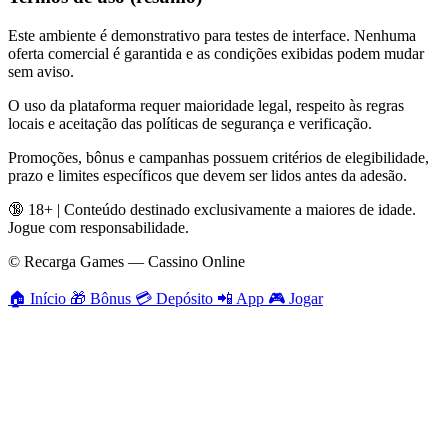
Este ambiente é demonstrativo para testes de interface. Nenhuma
oferta comercial é garantida e as condições exibidas podem mudar
sem aviso.
O uso da plataforma requer maioridade legal, respeito às regras
locais e aceitação das políticas de segurança e verificação.
Promoções, bônus e campanhas possuem critérios de elegibilidade,
prazo e limites específicos que devem ser lidos antes da adesão.
🔞 18+ | Conteúdo destinado exclusivamente a maiores de idade.
Jogue com responsabilidade.
© Recarga Games — Cassino Online
🏠
Início
🎁
Bônus
💳
Depósito
📲
App
🎮
Jogar