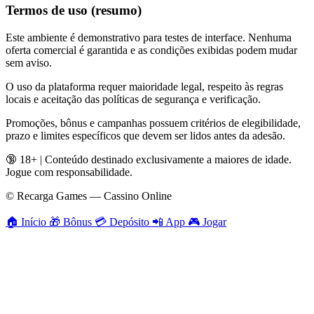
Termos de uso (resumo)
Este ambiente é demonstrativo para testes de interface. Nenhuma
oferta comercial é garantida e as condições exibidas podem mudar
sem aviso.
O uso da plataforma requer maioridade legal, respeito às regras
locais e aceitação das políticas de segurança e verificação.
Promoções, bônus e campanhas possuem critérios de elegibilidade,
prazo e limites específicos que devem ser lidos antes da adesão.
🔞 18+ | Conteúdo destinado exclusivamente a maiores de idade.
Jogue com responsabilidade.
© Recarga Games — Cassino Online
🏠
Início
🎁
Bônus
💳
Depósito
📲
App
🎮
Jogar