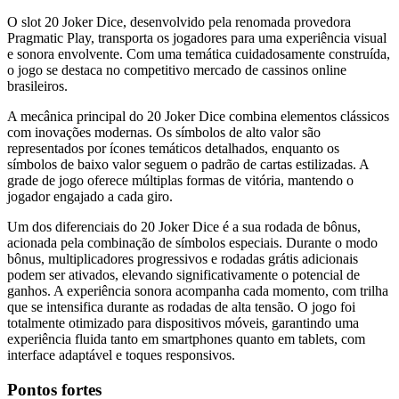
O slot 20 Joker Dice, desenvolvido pela renomada provedora
Pragmatic Play, transporta os jogadores para uma experiência visual
e sonora envolvente. Com uma temática cuidadosamente construída,
o jogo se destaca no competitivo mercado de cassinos online
brasileiros.
A mecânica principal do 20 Joker Dice combina elementos clássicos
com inovações modernas. Os símbolos de alto valor são
representados por ícones temáticos detalhados, enquanto os
símbolos de baixo valor seguem o padrão de cartas estilizadas. A
grade de jogo oferece múltiplas formas de vitória, mantendo o
jogador engajado a cada giro.
Um dos diferenciais do 20 Joker Dice é a sua rodada de bônus,
acionada pela combinação de símbolos especiais. Durante o modo
bônus, multiplicadores progressivos e rodadas grátis adicionais
podem ser ativados, elevando significativamente o potencial de
ganhos. A experiência sonora acompanha cada momento, com trilha
que se intensifica durante as rodadas de alta tensão. O jogo foi
totalmente otimizado para dispositivos móveis, garantindo uma
experiência fluida tanto em smartphones quanto em tablets, com
interface adaptável e toques responsivos.
Pontos fortes