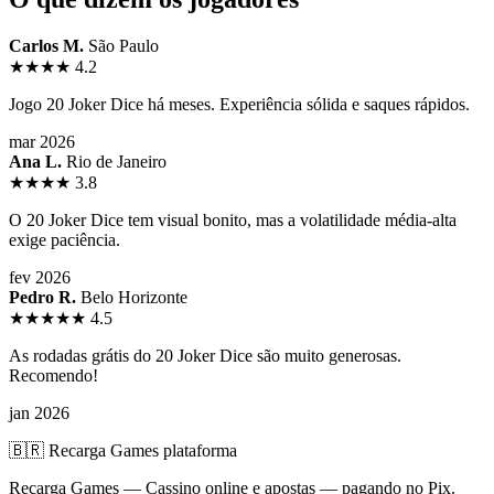
Carlos M.
São Paulo
★★★★
4.2
Jogo 20 Joker Dice há meses. Experiência sólida e saques rápidos.
mar 2026
Ana L.
Rio de Janeiro
★★★★
3.8
O 20 Joker Dice tem visual bonito, mas a volatilidade média-alta
exige paciência.
fev 2026
Pedro R.
Belo Horizonte
★★★★★
4.5
As rodadas grátis do 20 Joker Dice são muito generosas.
Recomendo!
jan 2026
🇧🇷 Recarga Games plataforma
Recarga Games — Cassino online e apostas — pagando no Pix.