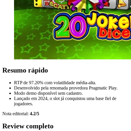
Resumo rápido
RTP de 97.20% com volatilidade média-alta.
Desenvolvido pela renomada provedora Pragmatic Play.
Modo demo disponível sem cadastro.
Lançado em 2024, o slot já conquistou uma base fiel de
jogadores.
Nota editorial:
4.2/5
Review completo