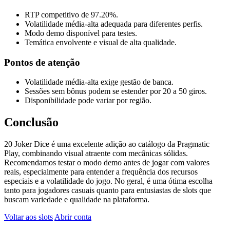
RTP competitivo de 97.20%.
Volatilidade média-alta adequada para diferentes perfis.
Modo demo disponível para testes.
Temática envolvente e visual de alta qualidade.
Pontos de atenção
Volatilidade média-alta exige gestão de banca.
Sessões sem bônus podem se estender por 20 a 50 giros.
Disponibilidade pode variar por região.
Conclusão
20 Joker Dice é uma excelente adição ao catálogo da Pragmatic
Play, combinando visual atraente com mecânicas sólidas.
Recomendamos testar o modo demo antes de jogar com valores
reais, especialmente para entender a frequência dos recursos
especiais e a volatilidade do jogo. No geral, é uma ótima escolha
tanto para jogadores casuais quanto para entusiastas de slots que
buscam variedade e qualidade na plataforma.
Voltar aos slots
Abrir conta