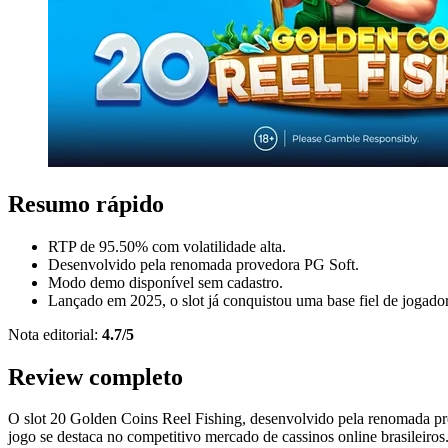
Resumo rápido
RTP de 95.50% com volatilidade alta.
Desenvolvido pela renomada provedora PG Soft.
Modo demo disponível sem cadastro.
Lançado em 2025, o slot já conquistou uma base fiel de jogador
Nota editorial:
4.7/5
Review completo
O slot 20 Golden Coins Reel Fishing, desenvolvido pela renomada pr
jogo se destaca no competitivo mercado de cassinos online brasileiros