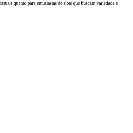
 casuais quanto para entusiastas de slots que buscam variedade e