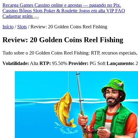
Recarga Games
Cassino online e apostas — pagando no Pix.
Cassino
Bônus
Slots
Poker & Roulette
Jogos em alta
VIP
FAQ
Cadastrar grátis
Início
/
Slots
/
Review: 20 Golden Coins Reel Fishing
Review: 20 Golden Coins Reel Fishing
Tudo sobre o 20 Golden Coins Reel Fishing: RTP, recursos especiais
Volatilidade:
Alta
RTP:
95.50%
Provider:
PG Soft
Lançamento:
2