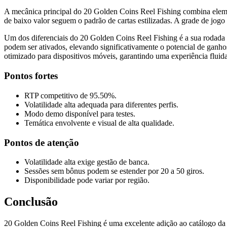
A mecânica principal do 20 Golden Coins Reel Fishing combina elemen
de baixo valor seguem o padrão de cartas estilizadas. A grade de jogo
Um dos diferenciais do 20 Golden Coins Reel Fishing é a sua rodada 
podem ser ativados, elevando significativamente o potencial de ganho
otimizado para dispositivos móveis, garantindo uma experiência fluid
Pontos fortes
RTP competitivo de 95.50%.
Volatilidade alta adequada para diferentes perfis.
Modo demo disponível para testes.
Temática envolvente e visual de alta qualidade.
Pontos de atenção
Volatilidade alta exige gestão de banca.
Sessões sem bônus podem se estender por 20 a 50 giros.
Disponibilidade pode variar por região.
Conclusão
20 Golden Coins Reel Fishing é uma excelente adição ao catálogo da