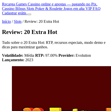
Recarga Games
Cassino online e apostas — pagando no Pix.
Cassino
Bônus
Slots
Poker & Roulette
Jogos em alta
VIP
FAQ
Cadastrar grátis
Início
/
Slots
/
Review: 20 Extra Hot
Review: 20 Extra Hot
Tudo sobre o 20 Extra Hot: RTP, recursos especiais, modo demo e
dicas para maximizar ganhos.
Volatilidade:
Média
RTP:
97.00%
Provider:
Evolution
Lançamento:
2023