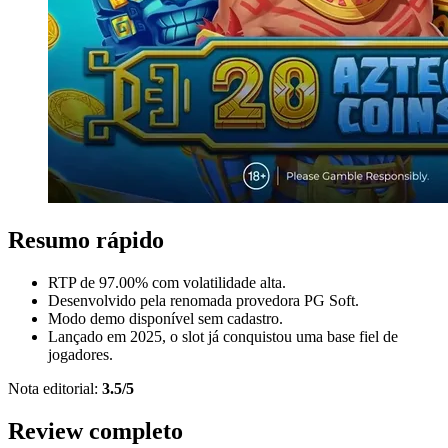
Resumo rápido
RTP de 97.00% com volatilidade alta.
Desenvolvido pela renomada provedora PG Soft.
Modo demo disponível sem cadastro.
Lançado em 2025, o slot já conquistou uma base fiel de
jogadores.
Nota editorial:
3.5/5
Review completo