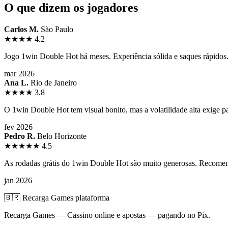
O que dizem os jogadores
Carlos M.
São Paulo
★★★★
4.2
Jogo 1win Double Hot há meses. Experiência sólida e saques rápidos
mar 2026
Ana L.
Rio de Janeiro
★★★★
3.8
O 1win Double Hot tem visual bonito, mas a volatilidade alta exige pa
fev 2026
Pedro R.
Belo Horizonte
★★★★★
4.5
As rodadas grátis do 1win Double Hot são muito generosas. Recome
jan 2026
🇧🇷 Recarga Games plataforma
Recarga Games — Cassino online e apostas — pagando no Pix.