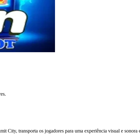
es.
t City, transporta os jogadores para uma experiência visual e sonora