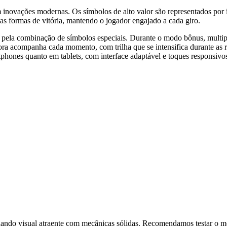
inovações modernas. Os símbolos de alto valor são representados por í
las formas de vitória, mantendo o jogador engajado a cada giro.
pela combinação de símbolos especiais. Durante o modo bônus, multipli
ora acompanha cada momento, com trilha que se intensifica durante as r
tphones quanto em tablets, com interface adaptável e toques responsivo
ando visual atraente com mecânicas sólidas. Recomendamos testar o mo