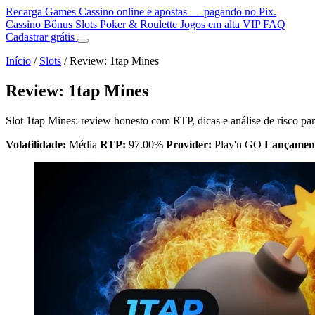
Recarga Games
Cassino online e apostas — pagando no Pix.
Cassino
Bônus
Slots
Poker & Roulette
Jogos em alta
VIP
FAQ
Cadastrar grátis
Início
/
Slots
/
Review: 1tap Mines
Review: 1tap Mines
Slot 1tap Mines: review honesto com RTP, dicas e análise de risco para
Volatilidade:
Média
RTP:
97.00%
Provider:
Play'n GO
Lançamen