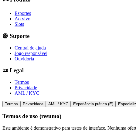
Esportes
Ao vivo
Slots
🛟
Suporte
Central de ajuda
Jogo responsável
Ouvidoria
📜
Legal
Termos
Privacidade
AML / KYC
Termos
Privacidade
AML / KYC
Experiência prática (E)
Especiali
Termos de uso (resumo)
Este ambiente é demonstrativo para testes de interface. Nenhuma ofer