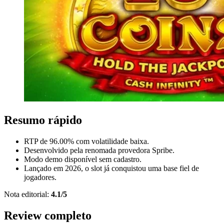
Resumo rápido
RTP de 96.00% com volatilidade baixa.
Desenvolvido pela renomada provedora Spribe.
Modo demo disponível sem cadastro.
Lançado em 2026, o slot já conquistou uma base fiel de
jogadores.
Nota editorial:
4.1/5
Review completo