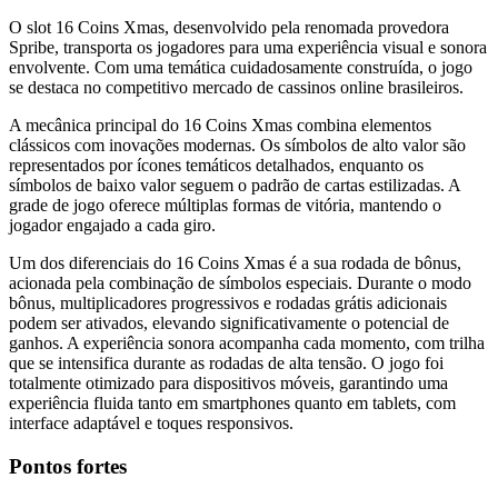
O slot 16 Coins Xmas, desenvolvido pela renomada provedora
Spribe, transporta os jogadores para uma experiência visual e sonora
envolvente. Com uma temática cuidadosamente construída, o jogo
se destaca no competitivo mercado de cassinos online brasileiros.
A mecânica principal do 16 Coins Xmas combina elementos
clássicos com inovações modernas. Os símbolos de alto valor são
representados por ícones temáticos detalhados, enquanto os
símbolos de baixo valor seguem o padrão de cartas estilizadas. A
grade de jogo oferece múltiplas formas de vitória, mantendo o
jogador engajado a cada giro.
Um dos diferenciais do 16 Coins Xmas é a sua rodada de bônus,
acionada pela combinação de símbolos especiais. Durante o modo
bônus, multiplicadores progressivos e rodadas grátis adicionais
podem ser ativados, elevando significativamente o potencial de
ganhos. A experiência sonora acompanha cada momento, com trilha
que se intensifica durante as rodadas de alta tensão. O jogo foi
totalmente otimizado para dispositivos móveis, garantindo uma
experiência fluida tanto em smartphones quanto em tablets, com
interface adaptável e toques responsivos.
Pontos fortes