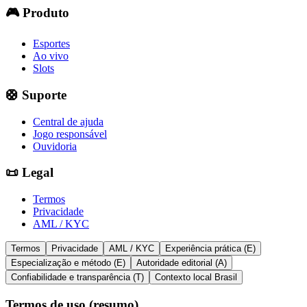
🎮
Produto
Esportes
Ao vivo
Slots
🛟
Suporte
Central de ajuda
Jogo responsável
Ouvidoria
📜
Legal
Termos
Privacidade
AML / KYC
Termos
Privacidade
AML / KYC
Experiência prática (E)
Especialização e método (E)
Autoridade editorial (A)
Confiabilidade e transparência (T)
Contexto local Brasil
Termos de uso (resumo)