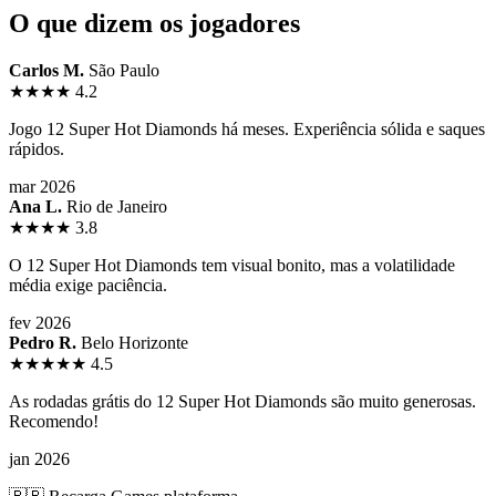
O que dizem os jogadores
Carlos M.
São Paulo
★★★★
4.2
Jogo 12 Super Hot Diamonds há meses. Experiência sólida e saques
rápidos.
mar 2026
Ana L.
Rio de Janeiro
★★★★
3.8
O 12 Super Hot Diamonds tem visual bonito, mas a volatilidade
média exige paciência.
fev 2026
Pedro R.
Belo Horizonte
★★★★★
4.5
As rodadas grátis do 12 Super Hot Diamonds são muito generosas.
Recomendo!
jan 2026