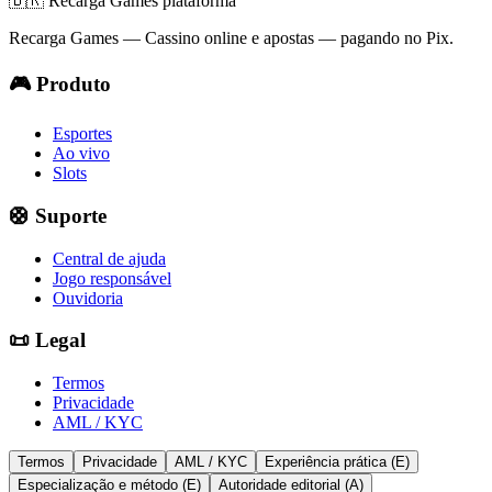
🇧🇷 Recarga Games plataforma
Recarga Games — Cassino online e apostas — pagando no Pix.
🎮
Produto
Esportes
Ao vivo
Slots
🛟
Suporte
Central de ajuda
Jogo responsável
Ouvidoria
📜
Legal
Termos
Privacidade
AML / KYC
Termos
Privacidade
AML / KYC
Experiência prática (E)
Especialização e método (E)
Autoridade editorial (A)