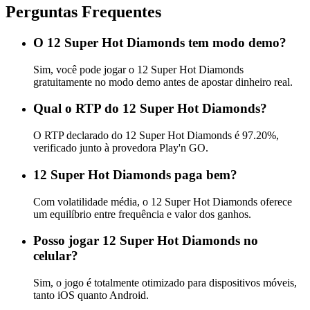
Perguntas Frequentes
O 12 Super Hot Diamonds tem modo demo?
Sim, você pode jogar o 12 Super Hot Diamonds
gratuitamente no modo demo antes de apostar dinheiro real.
Qual o RTP do 12 Super Hot Diamonds?
O RTP declarado do 12 Super Hot Diamonds é 97.20%,
verificado junto à provedora Play'n GO.
12 Super Hot Diamonds paga bem?
Com volatilidade média, o 12 Super Hot Diamonds oferece
um equilíbrio entre frequência e valor dos ganhos.
Posso jogar 12 Super Hot Diamonds no
celular?
Sim, o jogo é totalmente otimizado para dispositivos móveis,
tanto iOS quanto Android.