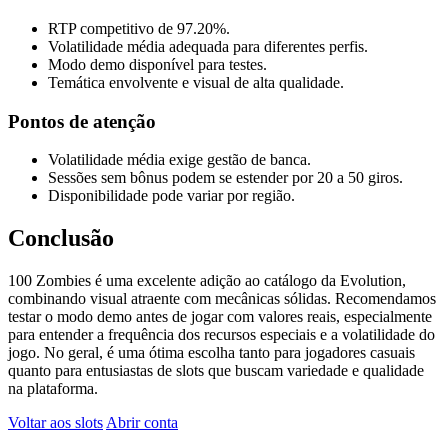
RTP competitivo de 97.20%.
Volatilidade média adequada para diferentes perfis.
Modo demo disponível para testes.
Temática envolvente e visual de alta qualidade.
Pontos de atenção
Volatilidade média exige gestão de banca.
Sessões sem bônus podem se estender por 20 a 50 giros.
Disponibilidade pode variar por região.
Conclusão
100 Zombies é uma excelente adição ao catálogo da Evolution,
combinando visual atraente com mecânicas sólidas. Recomendamos
testar o modo demo antes de jogar com valores reais, especialmente
para entender a frequência dos recursos especiais e a volatilidade do
jogo. No geral, é uma ótima escolha tanto para jogadores casuais
quanto para entusiastas de slots que buscam variedade e qualidade
na plataforma.
Voltar aos slots
Abrir conta