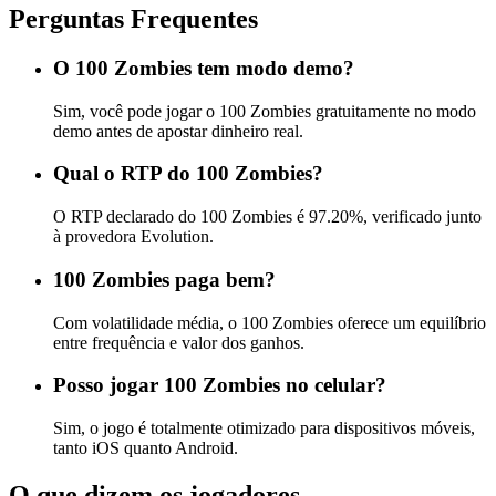
Perguntas Frequentes
O 100 Zombies tem modo demo?
Sim, você pode jogar o 100 Zombies gratuitamente no modo
demo antes de apostar dinheiro real.
Qual o RTP do 100 Zombies?
O RTP declarado do 100 Zombies é 97.20%, verificado junto
à provedora Evolution.
100 Zombies paga bem?
Com volatilidade média, o 100 Zombies oferece um equilíbrio
entre frequência e valor dos ganhos.
Posso jogar 100 Zombies no celular?
Sim, o jogo é totalmente otimizado para dispositivos móveis,
tanto iOS quanto Android.
O que dizem os jogadores