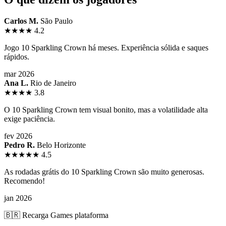
Carlos M.
São Paulo
★★★★
4.2
Jogo 10 Sparkling Crown há meses. Experiência sólida e saques
rápidos.
mar 2026
Ana L.
Rio de Janeiro
★★★★
3.8
O 10 Sparkling Crown tem visual bonito, mas a volatilidade alta
exige paciência.
fev 2026
Pedro R.
Belo Horizonte
★★★★★
4.5
As rodadas grátis do 10 Sparkling Crown são muito generosas.
Recomendo!
jan 2026
🇧🇷 Recarga Games plataforma