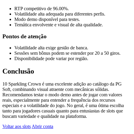
RTP competitivo de 96.00%.
Volatilidade alta adequada para diferentes perfis.
Modo demo disponível para testes.
Temática envolvente e visual de alta qualidade.
Pontos de atenção
Volatilidade alta exige gestão de banca.
Sessões sem bônus podem se estender por 20 a 50 giros.
Disponibilidade pode variar por região.
Conclusão
10 Sparkling Crown é uma excelente adição ao catálogo da PG
Soft, combinando visual atraente com mecânicas sólidas.
Recomendamos testar o modo demo antes de jogar com valores
reais, especialmente para entender a frequência dos recursos
especiais e a volatilidade do jogo. No geral, é uma ótima escolha
tanto para jogadores casuais quanto para entusiastas de slots que
buscam variedade e qualidade na plataforma.
Voltar aos slots
Abrir conta