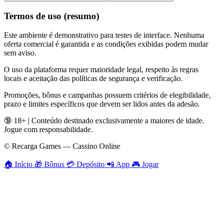
Termos de uso (resumo)
Este ambiente é demonstrativo para testes de interface. Nenhuma
oferta comercial é garantida e as condições exibidas podem mudar
sem aviso.
O uso da plataforma requer maioridade legal, respeito às regras
locais e aceitação das políticas de segurança e verificação.
Promoções, bônus e campanhas possuem critérios de elegibilidade,
prazo e limites específicos que devem ser lidos antes da adesão.
🔞 18+ | Conteúdo destinado exclusivamente a maiores de idade.
Jogue com responsabilidade.
© Recarga Games — Cassino Online
🏠
Início
🎁
Bônus
💳
Depósito
📲
App
🎮
Jogar