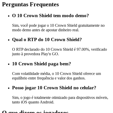
Perguntas Frequentes
O 10 Crown Shield tem modo demo?
Sim, você pode jogar o 10 Crown Shield gratuitamente no
modo demo antes de apostar dinheiro real.
Qual o RTP do 10 Crown Shield?
O RTP declarado do 10 Crown Shield é 97.00%, verificado
junto à provedora Play'n GO.
10 Crown Shield paga bem?
Com volatilidade média, o 10 Crown Shield oferece um
equilíbrio entre frequência e valor dos ganhos.
Posso jogar 10 Crown Shield no celular?
Sim, o jogo é totalmente otimizado para dispositivos móveis,
tanto iOS quanto Android.
O que dizem os jogadores