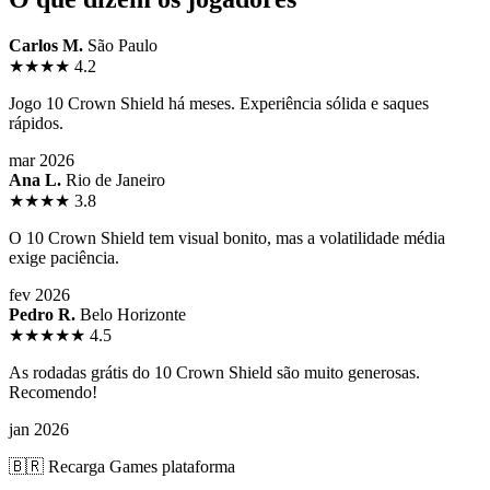
Carlos M.
São Paulo
★★★★
4.2
Jogo 10 Crown Shield há meses. Experiência sólida e saques
rápidos.
mar 2026
Ana L.
Rio de Janeiro
★★★★
3.8
O 10 Crown Shield tem visual bonito, mas a volatilidade média
exige paciência.
fev 2026
Pedro R.
Belo Horizonte
★★★★★
4.5
As rodadas grátis do 10 Crown Shield são muito generosas.
Recomendo!
jan 2026
🇧🇷 Recarga Games plataforma