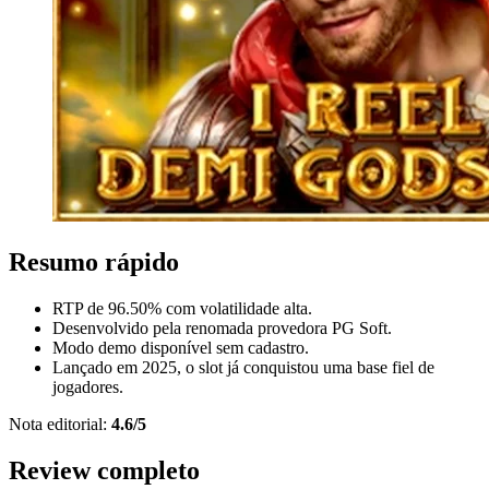
Resumo rápido
RTP de 96.50% com volatilidade alta.
Desenvolvido pela renomada provedora PG Soft.
Modo demo disponível sem cadastro.
Lançado em 2025, o slot já conquistou uma base fiel de
jogadores.
Nota editorial:
4.6/5
Review completo