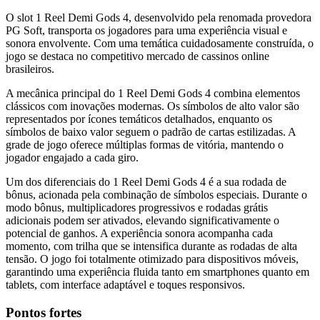
O slot 1 Reel Demi Gods 4, desenvolvido pela renomada provedora
PG Soft, transporta os jogadores para uma experiência visual e
sonora envolvente. Com uma temática cuidadosamente construída, o
jogo se destaca no competitivo mercado de cassinos online
brasileiros.
A mecânica principal do 1 Reel Demi Gods 4 combina elementos
clássicos com inovações modernas. Os símbolos de alto valor são
representados por ícones temáticos detalhados, enquanto os
símbolos de baixo valor seguem o padrão de cartas estilizadas. A
grade de jogo oferece múltiplas formas de vitória, mantendo o
jogador engajado a cada giro.
Um dos diferenciais do 1 Reel Demi Gods 4 é a sua rodada de
bônus, acionada pela combinação de símbolos especiais. Durante o
modo bônus, multiplicadores progressivos e rodadas grátis
adicionais podem ser ativados, elevando significativamente o
potencial de ganhos. A experiência sonora acompanha cada
momento, com trilha que se intensifica durante as rodadas de alta
tensão. O jogo foi totalmente otimizado para dispositivos móveis,
garantindo uma experiência fluida tanto em smartphones quanto em
tablets, com interface adaptável e toques responsivos.
Pontos fortes