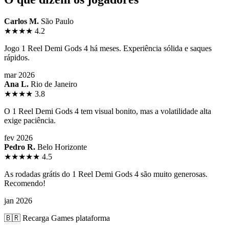
Carlos M.
São Paulo
★★★★
4.2
Jogo 1 Reel Demi Gods 4 há meses. Experiência sólida e saques
rápidos.
mar 2026
Ana L.
Rio de Janeiro
★★★★
3.8
O 1 Reel Demi Gods 4 tem visual bonito, mas a volatilidade alta
exige paciência.
fev 2026
Pedro R.
Belo Horizonte
★★★★★
4.5
As rodadas grátis do 1 Reel Demi Gods 4 são muito generosas.
Recomendo!
jan 2026
🇧🇷 Recarga Games plataforma