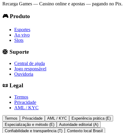
Recarga Games — Cassino online e apostas — pagando no Pix.
🎮
Produto
Esportes
Ao vivo
Slots
🛟
Suporte
Central de ajuda
Jogo responsável
Ouvidoria
📜
Legal
Termos
Privacidade
AML / KYC
Termos
Privacidade
AML / KYC
Experiência prática (E)
Especialização e método (E)
Autoridade editorial (A)
Confiabilidade e transparência (T)
Contexto local Brasil