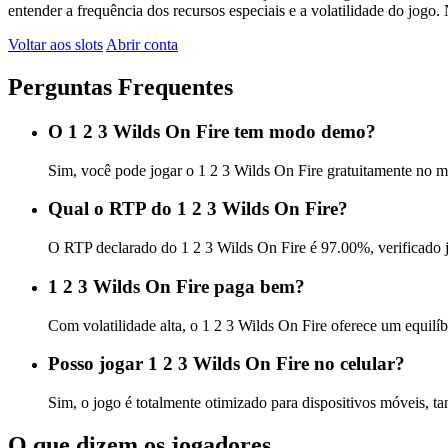
entender a frequência dos recursos especiais e a volatilidade do jogo
Voltar aos slots
Abrir conta
Perguntas Frequentes
O 1 2 3 Wilds On Fire tem modo demo?
Sim, você pode jogar o 1 2 3 Wilds On Fire gratuitamente no m
Qual o RTP do 1 2 3 Wilds On Fire?
O RTP declarado do 1 2 3 Wilds On Fire é 97.00%, verificado 
1 2 3 Wilds On Fire paga bem?
Com volatilidade alta, o 1 2 3 Wilds On Fire oferece um equilíb
Posso jogar 1 2 3 Wilds On Fire no celular?
Sim, o jogo é totalmente otimizado para dispositivos móveis, t
O que dizem os jogadores