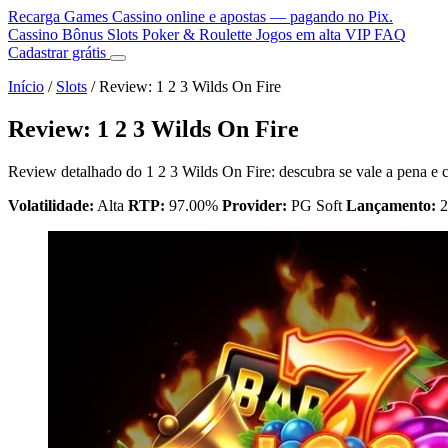
Recarga Games
Cassino online e apostas — pagando no Pix.
Cassino
Bônus
Slots
Poker & Roulette
Jogos em alta
VIP
FAQ
Cadastrar grátis
Início
/
Slots
/
Review: 1 2 3 Wilds On Fire
Review: 1 2 3 Wilds On Fire
Review detalhado do 1 2 3 Wilds On Fire: descubra se vale a pena e c
Volatilidade:
Alta
RTP:
97.00%
Provider:
PG Soft
Lançamento:
2