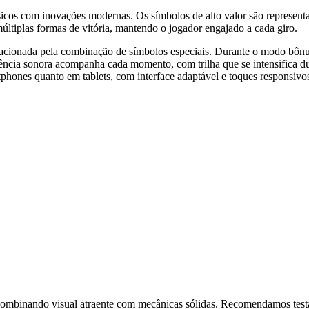
icos com inovações modernas. Os símbolos de alto valor são representa
múltiplas formas de vitória, mantendo o jogador engajado a cada giro.
 acionada pela combinação de símbolos especiais. Durante o modo bônus,
ência sonora acompanha cada momento, com trilha que se intensifica dur
tphones quanto em tablets, com interface adaptável e toques responsivo
combinando visual atraente com mecânicas sólidas. Recomendamos testa