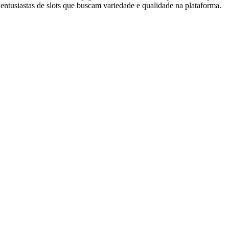
 entusiastas de slots que buscam variedade e qualidade na plataforma.