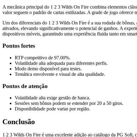
A mecânica principal do 1 2 3 Wilds On Fire combina elementos cláss
valor seguem o padrão de cartas estilizadas. A grade de jogo oferece 
Um dos diferenciais do 1 2 3 Wilds On Fire é a sua rodada de bônus,
ativados, elevando significativamente o potencial de ganhos. A experi
dispositivos móveis, garantindo uma experiência fluida tanto em smar
Pontos fortes
RTP competitivo de 97.00%.
Volatilidade alta adequada para diferentes perfis.
Modo demo disponível para testes.
Temática envolvente e visual de alta qualidade.
Pontos de atenção
Volatilidade alta exige gestão de banca.
Sessões sem bônus podem se estender por 20 a 50 giros.
Disponibilidade pode variar por região.
Conclusão
1 2 3 Wilds On Fire é uma excelente adição ao catálogo da PG Soft, 