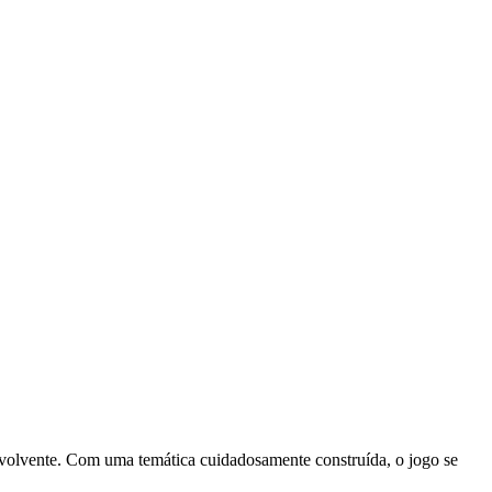
nvolvente. Com uma temática cuidadosamente construída, o jogo se