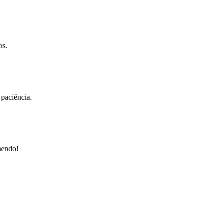
os.
 paciência.
mendo!