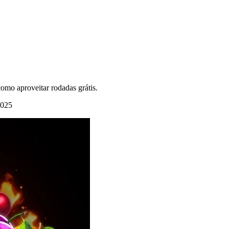
omo aproveitar rodadas grátis.
025