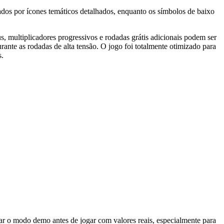
dos por ícones temáticos detalhados, enquanto os símbolos de baixo
 multiplicadores progressivos e rodadas grátis adicionais podem ser
ante as rodadas de alta tensão. O jogo foi totalmente otimizado para
s.
r o modo demo antes de jogar com valores reais, especialmente para