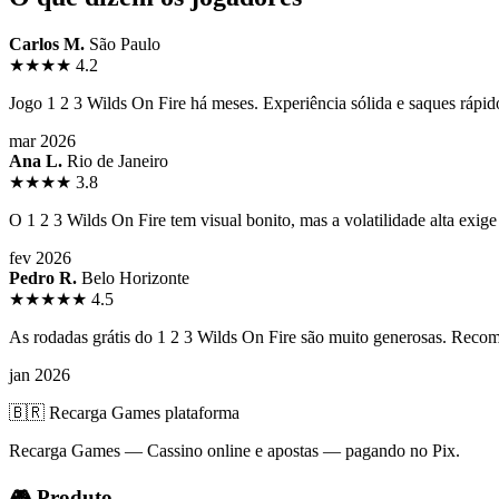
Carlos M.
São Paulo
★★★★
4.2
Jogo 1 2 3 Wilds On Fire há meses. Experiência sólida e saques rápid
mar 2026
Ana L.
Rio de Janeiro
★★★★
3.8
O 1 2 3 Wilds On Fire tem visual bonito, mas a volatilidade alta exige
fev 2026
Pedro R.
Belo Horizonte
★★★★★
4.5
As rodadas grátis do 1 2 3 Wilds On Fire são muito generosas. Reco
jan 2026
🇧🇷 Recarga Games plataforma
Recarga Games — Cassino online e apostas — pagando no Pix.
🎮
Produto